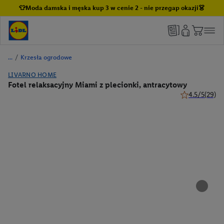
👕Moda damska i męska kup 3 w cenie 2 - nie przegap okazji👗
/
Krzesła ogrodowe
LIVARNO HOME
Fotel relaksacyjny Miami z plecionki, antracytowy
4.5/5
(29)
4.5 z 5 gwiazd