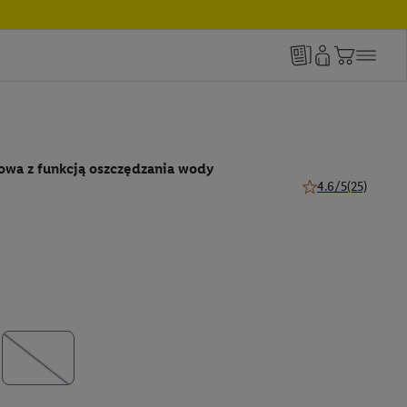
owa z funkcją oszczędzania wody
4.6/5
(25)
4.6 z 5 gwiazdek (2