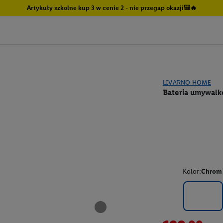
Artykuły szkolne kup 3 w cenie 2 - nie przegap okazji🎒🔥
LIVARNO HOME
Bateria umywalk
Kolor:
Chrom