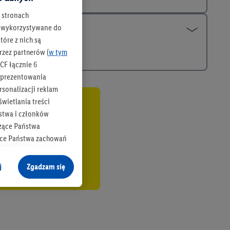
h stronach
 są wykorzystywane do
óre z nich są
rzez partnerów (
w tym
CF łącznie
6
b prezentowania
rsonalizacji reklam
wietlania treści
co
stwa i członków
zące Państwa
ące Państwa zachowań
y mógł on analizować
j
Zgadzam się
cane o dane z innych
ych w usługach Lidl,
), również przez różne
na urządzeniach