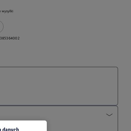
 wysyłki
0385364002
ch danych