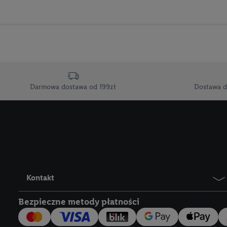
końcowych w celu tworz
przetwarzanie odbywa s
opracowywania ofert or
Jeśli użytkownik wyrazi
Lidl Plus, możemy równ
wymienionych partnerów
Darmowa dostawa od 199zł
Dostawa d
następnie wykorzystać 
użytkownika w usługach
my i jeden z innych pa
mail użytkownika w pos
Użytkownik upoważnia r
usługach Lidl. Utiq naj
tak, Utiq udostępni adre
Kontakt
numeru referencyjnego 
Bezpieczne metody płatności
wykorzystany do rozpozn
szczególności technol
obsługiwanych przez po