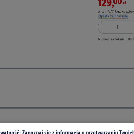
129,00zł
w tym VAT bez kosztów
Opłata za dostawę
Numer artykułu:
10
watność: Zapoznaj się z informacją o przetwarzaniu Twoi