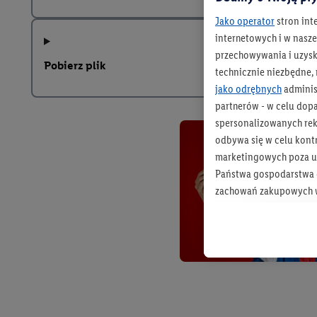
Jako operator
stron int
internetowych i w naszej
przechowywania i uzysk
Pobierz plik
technicznie niezbędne,
jako odrębnych
adminis
partnerów - w celu dop
spersonalizowanych rekl
odbywa się w celu kont
marketingowych poza u
Państwa gospodarstwa d
zachowań zakupowych w
zakupowych w usługach
statystyki kampanii re
Tworzenie spersonalizo
usług. Obejmuje to łącz
informacji z konta klien
urządzenia końcowe i u