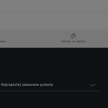
ci marketingowych,
up docelowych,
 konkretnych treści.
 na istniejące konto
e z jednym z wyżej
), który możemy
waru
Zwroty za darmo
aby rozpoznać
reklamy. W tym celu
y przetwarzać adres e-
 z technologii Utiq w
ego adresu IP. Jeśli
rzy użyciu adresu IP i
Najczęściej zadawane pytania
n zostanie
o z usług Lidl. W
w usługach
my. Zgodę na