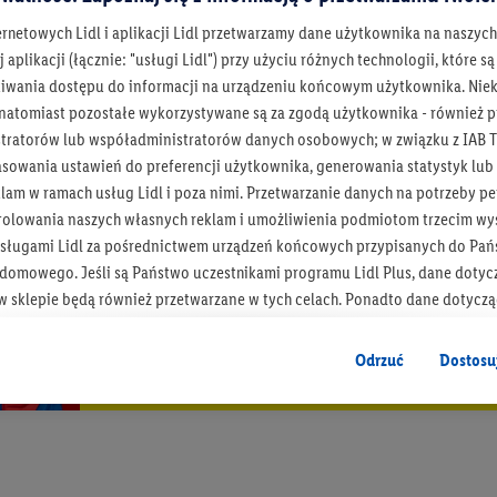
ernetowych Lidl i aplikacji Lidl przetwarzamy dane użytkownika na naszyc
 aplikacji (łącznie: "usługi Lidl") przy użyciu różnych technologii, które
iwania dostępu do informacji na urządzeniu końcowym użytkownika. Niekt
 natomiast pozostałe wykorzystywane są za zgodą użytkownika - również p
tratorów lub współadministratorów danych osobowych; w związku z IAB T
asowania ustawień do preferencji użytkownika, generowania statystyk lu
am w ramach usług Lidl i poza nimi. Przetwarzanie danych na potrzeby pe
rolowania naszych własnych reklam i umożliwienia podmiotom trzecim wyś
Bądź na bieżą
sługami Lidl za pośrednictwem urządzeń końcowych przypisanych do Pań
omowego. Jeśli są Państwo uczestnikami programu Lidl Plus, dane dotyc
Otrzymuj newsletter Lidla
 sklepie będą również przetwarzane w tych celach. Ponadto dane dotycz
 Lidl zostaną udostępnione jednemu z wyżej wymienionych partnerów, ab
Zapisz się!
klamowych swoich klientów
jako niezależny administrator danych
.
Odrzuć
Dostosu
wanych reklam opiera się na generowaniu profili, które są również wzboga
enie danych (np. dotyczących korzystania z usług Lidl, zachowań zakupow
ta - np. wieku lub płci - a także dokładnych danych dotyczących lokalizacji
sługi Lidl, w tym przechowywanie lub uzyskiwanie dostępu do informacji 