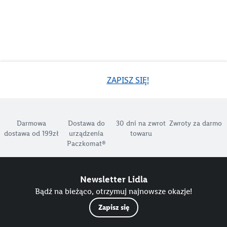
ZAPISZ SIĘ!
Darmowa
Dostawa do
30 dni na zwrot
Zwroty za darmo
dostawa od 199zł
urządzenia
towaru
Paczkomat®
Newsletter Lidla
Bądź na bieżąco, otrzymuj najnowsze okazje!
Zapisz się