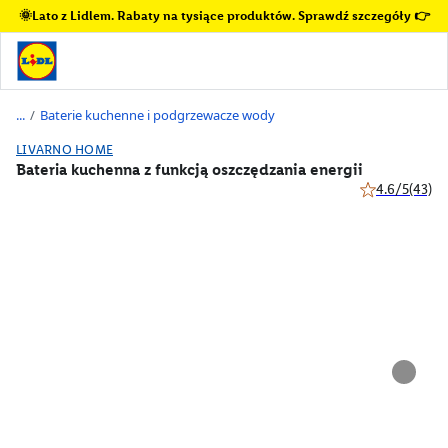
🌞Lato z Lidlem. Rabaty na tysiące produktów. Sprawdź szczegóły 👉
/
Baterie kuchenne i podgrzewacze wody
LIVARNO HOME
Bateria kuchenna z funkcją oszczędzania energii
4.6/5
(43)
4.6 z 5 gwiazd