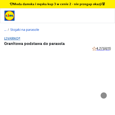
👕Moda damska i męska kup 3 w cenie 2 - nie przegap okazji👗
/
Stojaki na parasole
LIVARNO®
Granitowa podstawa do parasola
4.7/5
(611)
4.7 z 5 gwiazde