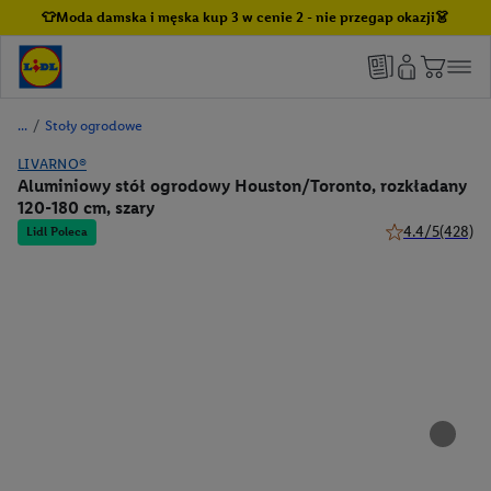
👕Moda damska i męska kup 3 w cenie 2 - nie przegap okazji👗
/
Stoły ogrodowe
LIVARNO®
Aluminiowy stół ogrodowy Houston/Toronto, rozkładany
120-180 cm, szary
4.4/5
(428)
Lidl Poleca
4.4 z 5 gwiazdek