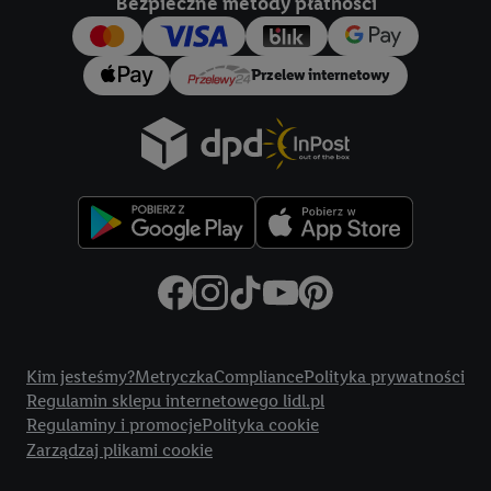
Bezpieczne metody płatności
konkretnych treści.
Jeśli użytkownik wyrazi zgodę w tym miejscu, a następnie
Przelew internetowy
utworzy konto Lidl Plus lub zaloguje się na istniejące konto
Lidl Plus, możemy również użyć podanego tam adresu e-mail
jako współadministratorzy - wspólnie z jednym z wyżej
wymienionych partnerów w celu utworzenia specjalnego
identyfikatora internetowego (tzw. EUID), który możemy
następnie wykorzystać w podobny sposób jak poniżej opisany
identyfikator Utiq SA/NV ("Utiq"), aby rozpoznać użytkownika
w usługach świadczonych przez podmioty trzecie i wyświetlać
mu spersonalizowane reklamy. W tym celu my i jeden z innych
partnerów wymienionych powyżej będziemy również jako
Title
współadministratorzy przetwarzać adres e-mail użytkownika
Kim jesteśmy?
Metryczka
Compliance
Polityka prywatności
w postaci zahashowanej.
Regulamin sklepu internetowego lidl.pl
Regulaminy i promocje
Polityka cookie
Użytkownik upoważnia również firmę Utiq oraz operatora
Zarządzaj plikami cookie
sieci
telekomunikacyjnej
do korzystania z technologii Utiq w