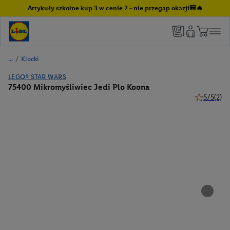
Artykuły szkolne kup 3 w cenie 2 - nie przegap okazji🎒🔥
/
Klocki
LEGO® STAR WARS
75400 Mikromyśliwiec Jedi Plo Koona
5/5
(2)
5 z 5 gwiaz