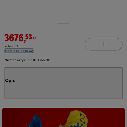
3676,53zł
w tym VAT
Opłata za dostawę
Numer artykułu:
100366716
Opis