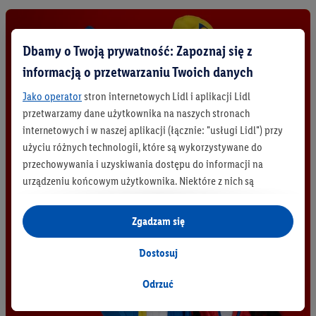
Dbamy o Twoją prywatność: Zapoznaj się z
informacją o przetwarzaniu Twoich danych
Jako operator
stron internetowych Lidl i aplikacji Lidl
przetwarzamy dane użytkownika na naszych stronach
internetowych i w naszej aplikacji (łącznie: "usługi Lidl") przy
użyciu różnych technologii, które są wykorzystywane do
przechowywania i uzyskiwania dostępu do informacji na
urządzeniu końcowym użytkownika. Niektóre z nich są
technicznie niezbędne, natomiast pozostałe wykorzystywane
są za zgodą użytkownika - również przez partnerów (
w tym
Zgadzam się
jako odrębnych
administratorów lub współadministratorów
danych osobowych; w związku z IAB TCF łącznie
6
partnerów -
Dostosuj
w celu dopasowania ustawień do preferencji użytkownika,
generowania statystyk lub prezentowania
Odrzuć
spersonalizowanych reklam w ramach usług Lidl i poza nimi.