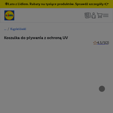
🌞Lato z Lidlem. Rabaty na tysiące produktów. Sprawdź szczegóły 👉
/
Kąpielówki
Koszulka do pływania z ochroną UV
4.5/5
(2)
4.5 z 5 gwiaz