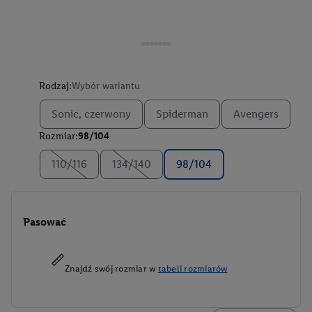
Rodzaj:
Wybór wariantu
Sonic, czerwony
Spiderman
Avengers
Rozmiar:
98/104
110/116
134/140
98/104
Pasować
Znajdź swój rozmiar w
tabeli rozmiarów