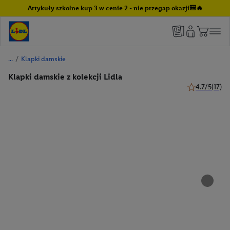
Artykuły szkolne kup 3 w cenie 2 - nie przegap okazji🎒🔥
/
Klapki damskie
Klapki damskie z kolekcji Lidla
4.7/5
(17)
4.7 z 5 gwiazd