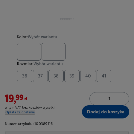
Kolor:
Wybór wariantu
Rozmiar:
Wybór wariantu
36
37
38
39
40
41
19,99zł
w tym VAT bez kosztów wysyłki
Dodaj do koszyka
Opłata za dostawę
Numer artykułu:
100389116