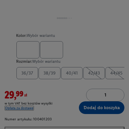
Kolor:
Wybór wariantu
Rozmiar:
Wybór wariantu
36/37
38/39
40/41
42/43
44/45
29,99zł
w tym VAT bez kosztów wysyłki
Dodaj do koszyka
Opłata za dostawę
Numer artykułu:
100401203