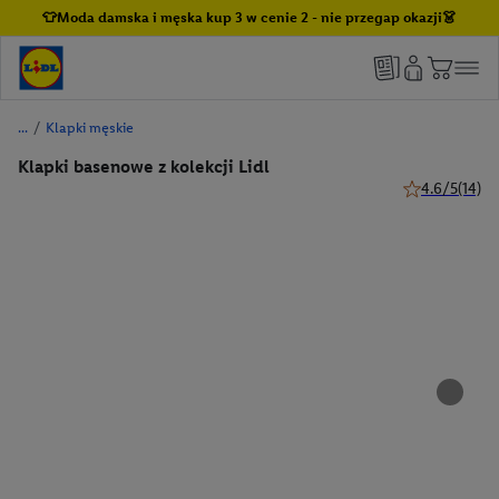
👕Moda damska i męska kup 3 w cenie 2 - nie przegap okazji👗
/
Klapki męskie
Klapki basenowe z kolekcji Lidl
4.6/5
(14)
4.6 z 5 gwiazd