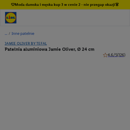
👕Moda damska i męska kup 3 w cenie 2 - nie przegap okazji👗
/
Inne patelnie
JAMIE OLIVER BY TEFAL
Patelnia aluminiowa Jamie Oliver, Ø 24 cm
4.6/5
(126)
4.6 z 5 gwiazde