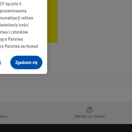
CF łącznie
6
b prezentowania
rsonalizacji reklam
wietlania treści
stwa i członków
zące Państwa
ące Państwa zachowań
y mógł on analizować
j
Zgadzam się
cane o dane z innych
ych w usługach Lidl,
), również przez różne
na urządzeniach
ci marketingowych,
up docelowych,
waru
Zwroty za darmo
 konkretnych treści.
 na istniejące konto