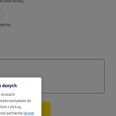
dni przed obniżką
391734
ch danych
h stronach
 są wykorzystywane do
óre z nich są
rzez partnerów (
w tym
co