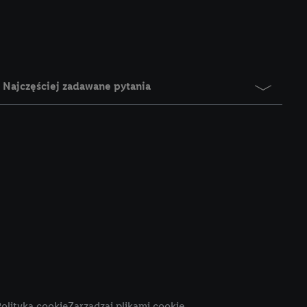
e z jednym z wyżej
), który możemy
aby rozpoznać
reklamy. W tym celu
y przetwarzać adres e-
Najczęściej zadawane pytania
 z technologii Utiq w
ego adresu IP. Jeśli
rzy użyciu adresu IP i
n zostanie
o z usług Lidl. W
w usługach
my. Zgodę na
 ochrony
danych Utiq
i do celów marketingu
ji można znaleźć w
olityka cookie
Zarządzaj plikami cookie