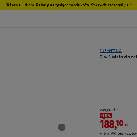
🌞Lato z Lidlem. Rabaty na tysiące produktów. Sprawdź szczegóły 👉
INFANTINO
2 w 1 Mata do za
209,00 zł *
-10%
188,10zł
w tym VAT bez kosztów