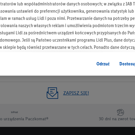
tratorów lub współadministratorów danych osobowych; w związku z IAB T
Otrzymuj newsletter Lidla
asowania ustawień do preferencji użytkownika, generowania statystyk lu
am w ramach usług Lidl i poza nimi. Przetwarzanie danych na potrzeby pe
rolowania naszych własnych reklam i umożliwienia podmiotom trzecim wyś
Zapisz się!
sługami Lidl za pośrednictwem urządzeń końcowych przypisanych do Pań
omowego. Jeśli są Państwo uczestnikami programu Lidl Plus, dane dotyc
 sklepie będą również przetwarzane w tych celach. Ponadto dane dotycz
 Lidl zostaną udostępnione jednemu z wyżej wymienionych partnerów, ab
klamowych swoich klientów
jako niezależny administrator danych
.
Odrzuć
Dostosu
wanych reklam opiera się na generowaniu profili, które są również wzboga
enie danych (np. dotyczących korzystania z usług Lidl, zachowań zakupow
ta - np. wieku lub płci - a także dokładnych danych dotyczących lokalizacji
ZAPISZ SIĘ!
sługi Lidl, w tym przechowywanie lub uzyskiwanie dostępu do informacji 
enia grup docelowych (tzw. segmentów). W związku z personalizacją treś
ię również w celu pomiaru wydajności/skuteczności reklamy, badania gr
o urządzenia Paczkomat®
30 dni na zwrot to
az zapewnienia bezpieczeństwa technicznego i optymalizacji wyświetlania
 zgodę w tym miejscu, a następnie utworzy konto Lidl Plus lub zaloguje się