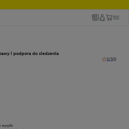
bawy i podpora do siedzenia
3/5
(1)
3 z 5 gwiazdek 
 wysyłki