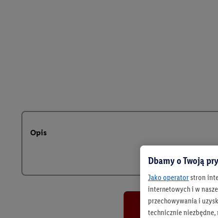
Opis
Dbamy o Twoją pry
Jako operator
stron int
internetowych i w naszej
przechowywania i uzysk
technicznie niezbędne,