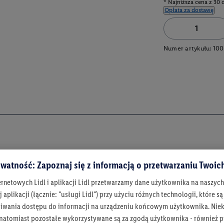
* Najniższa cena z 30 
Opłata za dostawę
Numer artykułu:
100
watność: Zapoznaj się z informacją o przetwarzaniu Twoi
ernetowych Lidl i aplikacji Lidl przetwarzamy dane użytkownika na naszyc
 aplikacji (łącznie: "usługi Lidl") przy użyciu różnych technologii, które
iwania dostępu do informacji na urządzeniu końcowym użytkownika. Niekt
 natomiast pozostałe wykorzystywane są za zgodą użytkownika - również p
Bądź na bieżą