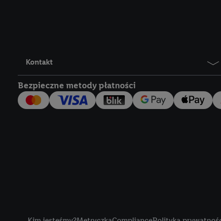
Lidl Plus, możemy równ
wymienionych partnerów
następnie wykorzystać 
użytkownika w usługach
my i jeden z innych pa
Kontakt
mail użytkownika w pos
Bezpieczne metody płatności
Użytkownik upoważnia r
usługach Lidl. Utiq naj
tak, Utiq udostępni adre
numeru referencyjnego 
wykorzystany do rozpozn
szczególności technol
obsługiwanych przez po
korzystanie z technol
("consenthub")
lub popr
cyfrowego" w opcjach ro
Title
polityce prywatności U
Kim jesteśmy?
Metryczka
Compliance
Polityka prywatnoś