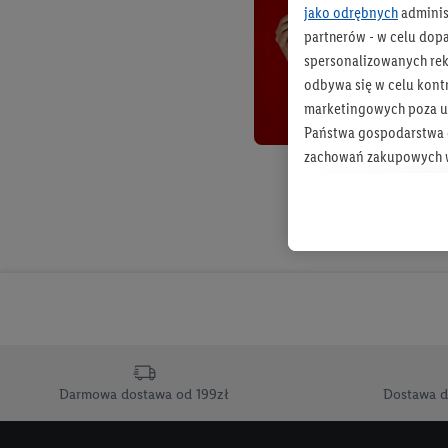
jako odrębnych
adminis
partnerów - w celu dop
spersonalizowanych rekl
odbywa się w celu kont
marketingowych poza u
Państwa gospodarstwa d
zachowań zakupowych w
zakupowych w usługach
statystyki kampanii re
Tworzenie spersonalizo
usług. Obejmuje to łącz
informacji z konta klien
urządzenia końcowe i u
końcowych w celu tworz
przetwarzanie odbywa s
Darmowa dostawa od 199zł
Dostawa d
opracowywania ofert or
Jeśli użytkownik wyrazi