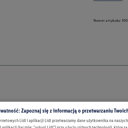
Numer artykułu:
100
watność: Zapoznaj się z informacją o przetwarzaniu Twoi
ernetowych Lidl i aplikacji Lidl przetwarzamy dane użytkownika na naszyc
 aplikacji (łącznie: "usługi Lidl") przy użyciu różnych technologii, które