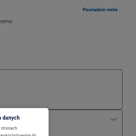
Powiadom mnie
397765
ch danych
h stronach
 są wykorzystywane do