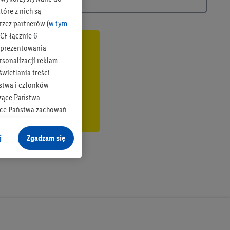
óre z nich są
rzez partnerów (
w tym
CF łącznie
6
b prezentowania
co
rsonalizacji reklam
wietlania treści
stwa i członków
zące Państwa
ące Państwa zachowań
y mógł on analizować
j
Zgadzam się
cane o dane z innych
ych w usługach Lidl,
), również przez różne
na urządzeniach
ci marketingowych,
up docelowych,