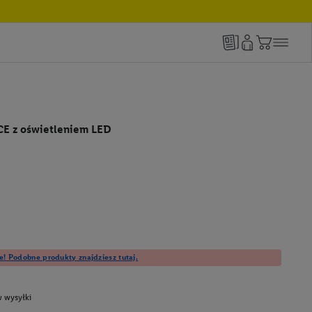
E z oświetleniem LED
e! Podobne produkty znajdziesz tutaj.
 wysyłki