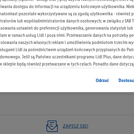
iwania dostępu do informacji na urządzeniu końcowym użytkownika. Niekt
 natomiast pozostałe wykorzystywane są za zgodą użytkownika - również p
tratorów lub współadministratorów danych osobowych; w związku z IAB T
asowania ustawień do preferencji użytkownika, generowania statystyk lu
Bądź na bieżą
am w ramach usług Lidl i poza nimi. Przetwarzanie danych na potrzeby pe
rolowania naszych własnych reklam i umożliwienia podmiotom trzecim wyś
Otrzymuj newsletter Lidla
sługami Lidl za pośrednictwem urządzeń końcowych przypisanych do Pań
omowego. Jeśli są Państwo uczestnikami programu Lidl Plus, dane dotyc
Zapisz się!
 sklepie będą również przetwarzane w tych celach. Ponadto dane dotycz
 Lidl zostaną udostępnione jednemu z wyżej wymienionych partnerów, ab
klamowych swoich klientów
jako niezależny administrator danych
.
Odrzuć
Dostosu
wanych reklam opiera się na generowaniu profili, które są również wzboga
enie danych (np. dotyczących korzystania z usług Lidl, zachowań zakupow
ta - np. wieku lub płci - a także dokładnych danych dotyczących lokalizacji
sługi Lidl, w tym przechowywanie lub uzyskiwanie dostępu do informacji 
enia grup docelowych (tzw. segmentów). W związku z personalizacją treś
ZAPISZ SIĘ!
ię również w celu pomiaru wydajności/skuteczności reklamy, badania gr