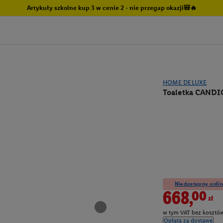
Artykuły szkolne kup 3 w cenie 2 - nie przegap okazji🎒🔥
HOME DELUXE
Toaletka CANDIC
Niedostępny onlin
668,00zł
w tym VAT bez kosztów
Opłata za dostawę