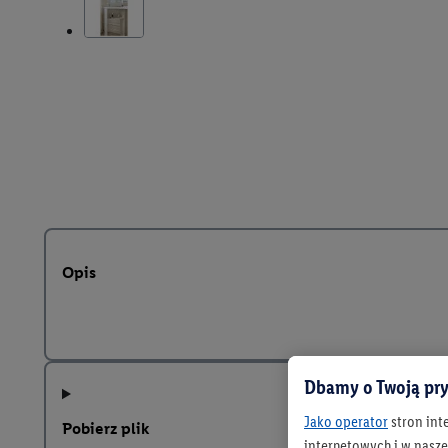
Opis
Dbamy o Twoją pry
Jako operator
stron int
Pobierz plik
internetowych i w naszej