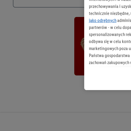
przechowywania i uzysk
technicznie niezbędne,
jako odrębnych
adminis
partnerów - w celu dop
spersonalizowanych rekl
odbywa się w celu kont
marketingowych poza u
Państwa gospodarstwa d
zachowań zakupowych w
zakupowych w usługach
statystyki kampanii re
Tworzenie spersonalizo
usług. Obejmuje to łącz
informacji z konta klien
urządzenia końcowe i u
końcowych w celu tworz
przetwarzanie odbywa s