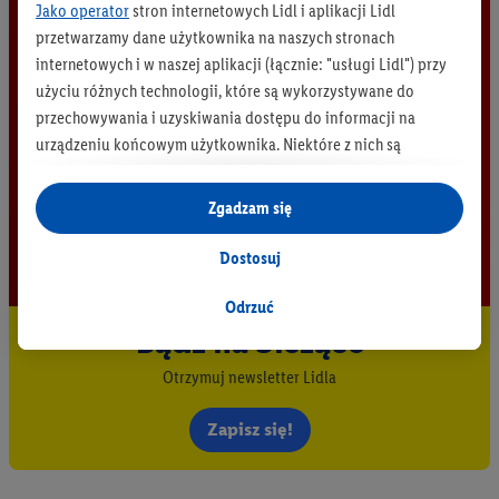
Jako operator
stron internetowych Lidl i aplikacji Lidl
przetwarzamy dane użytkownika na naszych stronach
internetowych i w naszej aplikacji (łącznie: "usługi Lidl") przy
użyciu różnych technologii, które są wykorzystywane do
przechowywania i uzyskiwania dostępu do informacji na
urządzeniu końcowym użytkownika. Niektóre z nich są
technicznie niezbędne, natomiast pozostałe wykorzystywane
są za zgodą użytkownika - również przez partnerów (
w tym
Zgadzam się
jako odrębnych
administratorów lub współadministratorów
danych osobowych; w związku z IAB TCF łącznie
6
partnerów -
Dostosuj
w celu dopasowania ustawień do preferencji użytkownika,
generowania statystyk lub prezentowania
Odrzuć
spersonalizowanych reklam w ramach usług Lidl i poza nimi.
Bądź na bieżąco
Przetwarzanie danych na potrzeby personalizacji reklam
Otrzymuj newsletter Lidla
odbywa się w celu kontrolowania naszych własnych reklam i
umożliwienia podmiotom trzecim wyświetlania treści
Zapisz się!
marketingowych poza usługami Lidl za pośrednictwem
urządzeń końcowych przypisanych do Państwa i członków
Państwa gospodarstwa domowego. Jeśli są Państwo