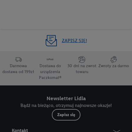
uczestnikami programu Lidl Plus, dane dotyczące Państwa
zachowań zakupowych w sklepie będą również przetwarzane
w tych celach. Ponadto dane dotyczące Państwa zachowań
zakupowych w usługach Lidl zostaną udostępnione jednemu z
wyżej wymienionych partnerów, aby mógł on analizować
statystyki kampanii reklamowych swoich klientów
jako
ZAPISZ SIĘ!
niezależny administrator danych
.
Tworzenie spersonalizowanych reklam opiera się na
Darmowa
Dostawa do
30 dni na zwrot
Zwroty za darmo
generowaniu profili, które są również wzbogacane o dane z
dostawa od 199zł
urządzenia
towaru
innych usług. Obejmuje to łączenie danych (np. dotyczących
Paczkomat®
korzystania z usług Lidl, zachowań zakupowych w usługach
Lidl, informacji z konta klienta - np. wieku lub płci - a także
dokładnych danych dotyczących lokalizacji), również przez
Newsletter Lidla
różne urządzenia końcowe i usługi Lidl, w tym
Bądź na bieżąco, otrzymuj najnowsze okazje!
przechowywanie lub uzyskiwanie dostępu do informacji na
Zapisz się
urządzeniach końcowych w celu tworzenia grup docelowych
(tzw. segmentów). W związku z personalizacją treści
Kontakt