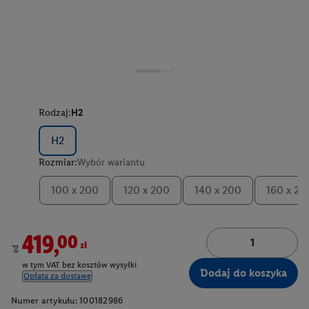
Rodzaj:
H2
H2
Rozmiar:
Wybór wariantu
100 x 200
120 x 200
140 x 200
160 x 20
419,00zł
od
w tym VAT bez kosztów wysyłki
Dodaj do koszyka
Opłata za dostawę
Numer artykułu:
100182986