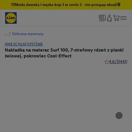
👕Moda damska i męska kup 3 w cenie 2 - nie przegap okazji👗
/
Ochrona materacy
HN8 SCHLAFSYSTEME
Nakładka na materac Surf 100, 7-strefowy rdzeń z pianki
żelowej, pokrowiec Cool-Effect
4.6/5
(441)
4.6 z 5 gwiazde