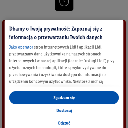
d
k
r
y
j
Dbamy o Twoją prywatność: Zapoznaj się z
w
s
informacją o przetwarzaniu Twoich danych
z
y
Jako operator
stron internetowych Lidl i aplikacji Lidl
s
przetwarzamy dane użytkownika na naszych stronach
t
internetowych i w naszej aplikacji (łącznie: "usługi Lidl") przy
k
użyciu różnych technologii, które są wykorzystywane do
i
przechowywania i uzyskiwania dostępu do informacji na
e
p
urządzeniu końcowym użytkownika. Niektóre z nich są
r
technicznie niezbędne, natomiast pozostałe wykorzystywane
o
są za zgodą użytkownika - również przez partnerów (
w tym
Zgadzam się
d
jako odrębnych
administratorów lub współadministratorów
u
danych osobowych; w związku z IAB TCF łącznie
6
partnerów -
k
Dostosuj
t
w celu dopasowania ustawień do preferencji użytkownika,
y
generowania statystyk lub prezentowania
Odrzuć