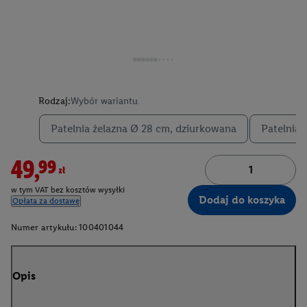
Rodzaj:
Wybór wariantu
Patelnia żelazna Ø 28 cm, dziurkowana
Patelnia 
49,99zł
w tym VAT bez kosztów wysyłki
Dodaj do koszyka
Opłata za dostawę
Numer artykułu:
100401044
Opis