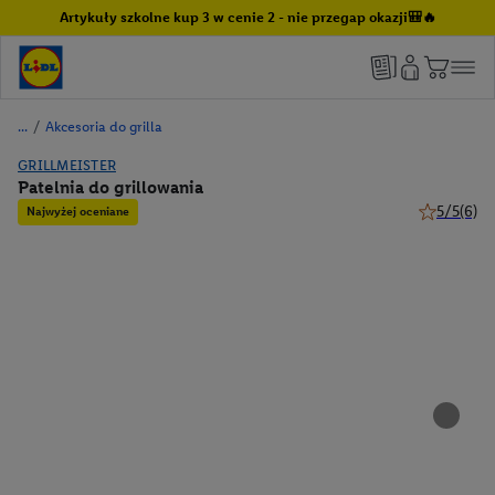
Artykuły szkolne kup 3 w cenie 2 - nie przegap okazji🎒🔥
/
Akcesoria do grilla
GRILLMEISTER
Patelnia do grillowania
5/5
(6)
Najwyżej oceniane
5 z 5 gwiaz