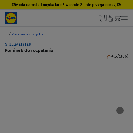
👕Moda damska i męska kup 3 w cenie 2 - nie przegap okazji👗
/
Akcesoria do grilla
GRILLMEISTER
Kominek do rozpalania
4.6/5
(66)
4.6 z 5 gwiazd