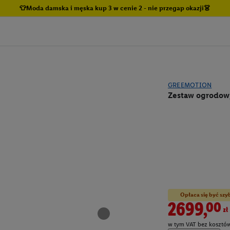
👕Moda damska i męska kup 3 w cenie 2 - nie przegap okazji👗
GREEMOTION
Zestaw ogrodowy
Opłaca się być szy
2699,00zł
w tym VAT bez kosztów