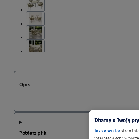
Opis
Dbamy o Twoją pry
Jako operator
stron int
Pobierz plik
internetowych i w naszej