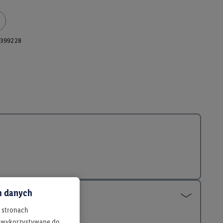
399228
ch danych
h stronach
 są wykorzystywane do