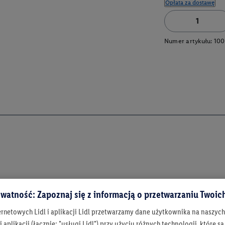
Opłata za dostawę
Numer artykułu:
100
watność: Zapoznaj się z informacją o przetwarzaniu Twoi
ernetowych Lidl i aplikacji Lidl przetwarzamy dane użytkownika na naszyc
 aplikacji (łącznie: "usługi Lidl") przy użyciu różnych technologii, które