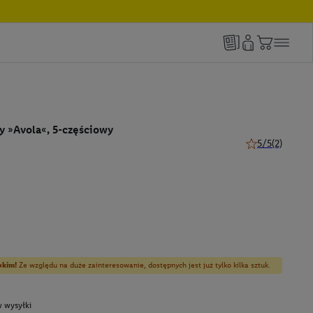
 »Avola«, 5-częściowy
5/5
(2)
5 z 5 gwiazdek (
bkim!
Ze względu na duże zainteresowanie, dostępnych jest już tylko kilka sztuk.
 wysyłki