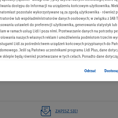
iwania dostępu do informacji na urządzeniu końcowym użytkownika. Niekt
 natomiast pozostałe wykorzystywane są za zgodą użytkownika - również p
tratorów lub współadministratorów danych osobowych; w związku z IAB T
asowania ustawień do preferencji użytkownika, generowania statystyk lu
Bądź na bieżą
am w ramach usług Lidl i poza nimi. Przetwarzanie danych na potrzeby pe
rolowania naszych własnych reklam i umożliwienia podmiotom trzecim wyś
Otrzymuj newsletter Lidla
sługami Lidl za pośrednictwem urządzeń końcowych przypisanych do Pań
omowego. Jeśli są Państwo uczestnikami programu Lidl Plus, dane dotyc
Zapisz się!
 sklepie będą również przetwarzane w tych celach. Ponadto dane dotycz
 Lidl zostaną udostępnione jednemu z wyżej wymienionych partnerów, ab
klamowych swoich klientów
jako niezależny administrator danych
.
Odrzuć
Dostosu
wanych reklam opiera się na generowaniu profili, które są również wzboga
enie danych (np. dotyczących korzystania z usług Lidl, zachowań zakupow
ta - np. wieku lub płci - a także dokładnych danych dotyczących lokalizacji
sługi Lidl, w tym przechowywanie lub uzyskiwanie dostępu do informacji 
enia grup docelowych (tzw. segmentów). W związku z personalizacją treś
ZAPISZ SIĘ!
ię również w celu pomiaru wydajności/skuteczności reklamy, badania gr