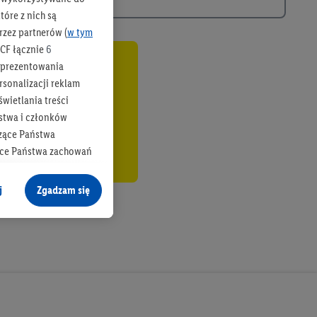
óre z nich są
rzez partnerów (
w tym
CF łącznie
6
b prezentowania
co
rsonalizacji reklam
wietlania treści
stwa i członków
zące Państwa
ące Państwa zachowań
y mógł on analizować
j
Zgadzam się
cane o dane z innych
ych w usługach Lidl,
), również przez różne
na urządzeniach
ci marketingowych,
up docelowych,