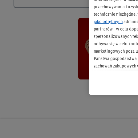
przechowywania i uzysk
technicznie niezbędne,
jako odrębnych
adminis
partnerów - w celu dop
spersonalizowanych rekl
odbywa się w celu kont
marketingowych poza u
Państwa gospodarstwa d
zachowań zakupowych w
zakupowych w usługach
statystyki kampanii re
Tworzenie spersonalizo
usług. Obejmuje to łącz
informacji z konta klien
urządzenia końcowe i u
końcowych w celu tworz
przetwarzanie odbywa s