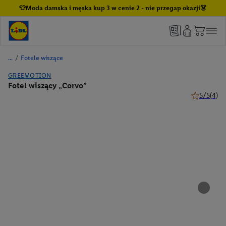
👕Moda damska i męska kup 3 w cenie 2 - nie przegap okazji👗
/
Fotele wiszące
GREEMOTION
Fotel wiszący „Corvo”
5/5
(4)
5 z 5 gwiaz