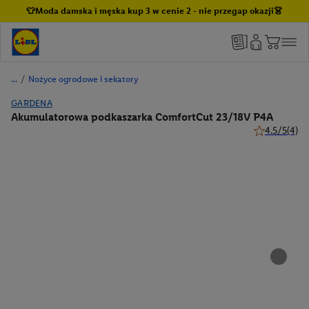
👕Moda damska i męska kup 3 w cenie 2 - nie przegap okazji👗
/
Nożyce ogrodowe i sekatory
GARDENA
Akumulatorowa podkaszarka ComfortCut 23/18V P4A
4.5/5
(4)
4.5 z 5 gwiaz