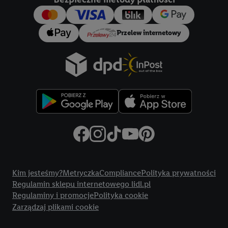
konkretnych treści.
Jeśli użytkownik wyrazi zgodę w tym miejscu, a następnie
Przelew internetowy
utworzy konto Lidl Plus lub zaloguje się na istniejące konto
Lidl Plus, możemy również użyć podanego tam adresu e-mail
jako współadministratorzy - wspólnie z jednym z wyżej
wymienionych partnerów w celu utworzenia specjalnego
identyfikatora internetowego (tzw. EUID), który możemy
następnie wykorzystać w podobny sposób jak poniżej opisany
identyfikator Utiq SA/NV ("Utiq"), aby rozpoznać użytkownika
w usługach świadczonych przez podmioty trzecie i wyświetlać
mu spersonalizowane reklamy. W tym celu my i jeden z innych
partnerów wymienionych powyżej będziemy również jako
Title
współadministratorzy przetwarzać adres e-mail użytkownika
Kim jesteśmy?
Metryczka
Compliance
Polityka prywatności
w postaci zahashowanej.
Regulamin sklepu internetowego lidl.pl
Regulaminy i promocje
Polityka cookie
Użytkownik upoważnia również firmę Utiq oraz operatora
Zarządzaj plikami cookie
sieci
telekomunikacyjnej
do korzystania z technologii Utiq w
usługach Lidl. Utiq najpierw sprawdzi, czy technologia jest