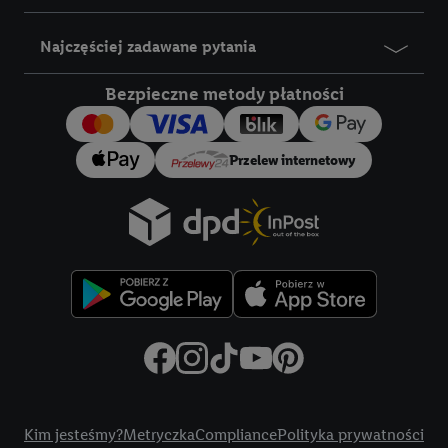
docelowych, opracowywania ofert oraz zapewnienia
bezpieczeństwa technicznego i optymalizacji wyświetlania
Najczęściej zadawane pytania
konkretnych treści.
Bezpieczne metody płatności
Jeśli użytkownik wyrazi zgodę w tym miejscu, a następnie
utworzy konto Lidl Plus lub zaloguje się na istniejące konto
Lidl Plus, możemy również użyć podanego tam adresu e-mail
Przelew internetowy
jako współadministratorzy - wspólnie z jednym z wyżej
wymienionych partnerów w celu utworzenia specjalnego
identyfikatora internetowego (tzw. EUID), który możemy
następnie wykorzystać w podobny sposób jak poniżej opisany
identyfikator Utiq SA/NV ("Utiq"), aby rozpoznać użytkownika
w usługach świadczonych przez podmioty trzecie i wyświetlać
mu spersonalizowane reklamy. W tym celu my i jeden z innych
partnerów wymienionych powyżej będziemy również jako
współadministratorzy przetwarzać adres e-mail użytkownika
w postaci zahashowanej.
Title
Kim jesteśmy?
Metryczka
Compliance
Polityka prywatności
Użytkownik upoważnia również firmę Utiq oraz operatora