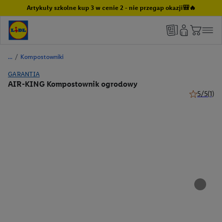
Artykuły szkolne kup 3 w cenie 2 - nie przegap okazji🎒🔥
/
Kompostowniki
GARANTIA
AIR-KING Kompostownik ogrodowy
5/5
(1)
5 z 5 gwiaz