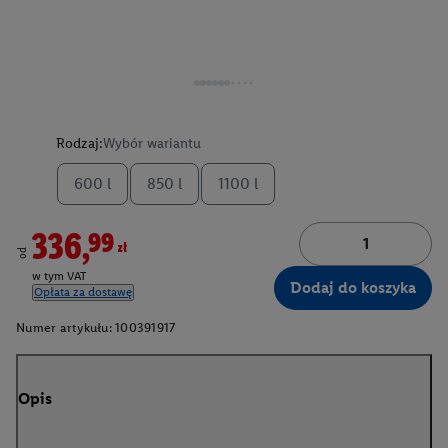
Rodzaj:
Wybór wariantu
600 l
850 l
1100 l
336,99zł
od
w tym VAT
Dodaj do koszyka
Opłata za dostawę
Numer artykułu:
100391917
Opis