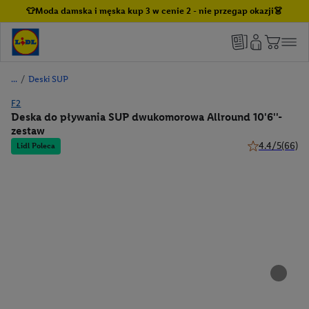
👕Moda damska i męska kup 3 w cenie 2 - nie przegap okazji👗
/
Deski SUP
F2
Deska do pływania SUP dwukomorowa Allround 10'6''-
zestaw
4.4/5
(66)
Lidl Poleca
4.4 z 5 gwiazd