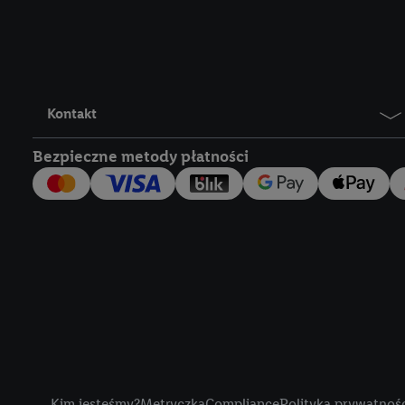
Lidl Plus, możemy równ
wymienionych partnerów
następnie wykorzystać 
użytkownika w usługach
my i jeden z innych pa
Kontakt
mail użytkownika w pos
Bezpieczne metody płatności
Użytkownik upoważnia r
usługach Lidl. Utiq naj
tak, Utiq udostępni adre
numeru referencyjnego 
wykorzystany do rozpozn
szczególności technol
obsługiwanych przez po
korzystanie z technol
("consenthub")
lub popr
cyfrowego" w opcjach ro
Title
polityce prywatności U
Kim jesteśmy?
Metryczka
Compliance
Polityka prywatnoś