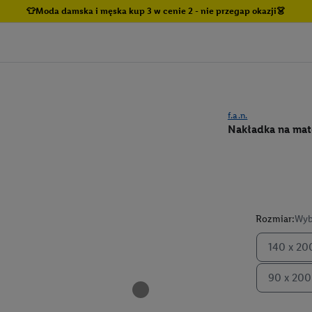
👕Moda damska i męska kup 3 w cenie 2 - nie przegap okazji👗
f.a.n.
Nakładka na mat
Rozmiar:
Wyb
140 x 20
90 x 20