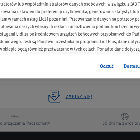
tratorów lub współadministratorów danych osobowych; w związku z IAB T
Otrzymuj newsletter Lidla
asowania ustawień do preferencji użytkownika, generowania statystyk lu
am w ramach usług Lidl i poza nimi. Przetwarzanie danych na potrzeby pe
rolowania naszych własnych reklam i umożliwienia podmiotom trzecim wyś
Zapisz się!
sługami Lidl za pośrednictwem urządzeń końcowych przypisanych do Pań
omowego. Jeśli są Państwo uczestnikami programu Lidl Plus, dane dotyc
 sklepie będą również przetwarzane w tych celach. Ponadto dane dotycz
 Lidl zostaną udostępnione jednemu z wyżej wymienionych partnerów, ab
klamowych swoich klientów
jako niezależny administrator danych
.
Odrzuć
Dostosu
wanych reklam opiera się na generowaniu profili, które są również wzboga
enie danych (np. dotyczących korzystania z usług Lidl, zachowań zakupow
ta - np. wieku lub płci - a także dokładnych danych dotyczących lokalizacji
ZAPISZ SIĘ!
sługi Lidl, w tym przechowywanie lub uzyskiwanie dostępu do informacji 
enia grup docelowych (tzw. segmentów). W związku z personalizacją treś
ię również w celu pomiaru wydajności/skuteczności reklamy, badania gr
o urządzenia Paczkomat®
30 dni na zwrot to
az zapewnienia bezpieczeństwa technicznego i optymalizacji wyświetlania
 zgodę w tym miejscu, a następnie utworzy konto Lidl Plus lub zaloguje się