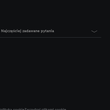
e z jednym z wyżej
), który możemy
aby rozpoznać
reklamy. W tym celu
y przetwarzać adres e-
Najczęściej zadawane pytania
 z technologii Utiq w
ego adresu IP. Jeśli
rzy użyciu adresu IP i
n zostanie
o z usług Lidl. W
w usługach
my. Zgodę na
 ochrony
danych Utiq
i do celów marketingu
ji można znaleźć w
olityka cookie
Zarządzaj plikami cookie