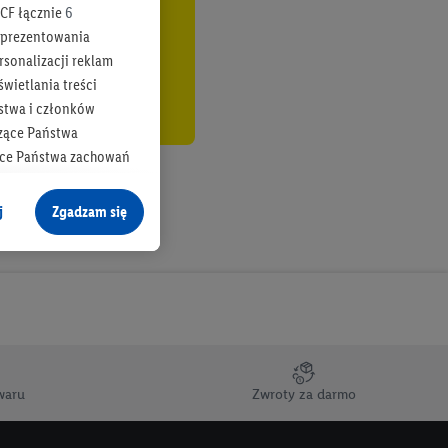
CF łącznie
6
b prezentowania
rsonalizacji reklam
wietlania treści
stwa i członków
zące Państwa
ące Państwa zachowań
y mógł on analizować
j
Zgadzam się
cane o dane z innych
ych w usługach Lidl,
), również przez różne
na urządzeniach
ci marketingowych,
up docelowych,
waru
Zwroty za darmo
 konkretnych treści.
 na istniejące konto