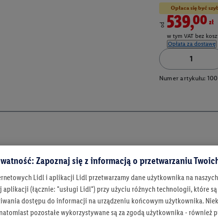
Opłaca się być szy
539,00zł
od
w tym VAT bez kosz
Opłata za dostawę
Numer artykułu:
100
watność: Zapoznaj się z informacją o przetwarzaniu Twoi
ernetowych Lidl i aplikacji Lidl przetwarzamy dane użytkownika na naszyc
 aplikacji (łącznie: "usługi Lidl") przy użyciu różnych technologii, które
iwania dostępu do informacji na urządzeniu końcowym użytkownika. Niekt
 natomiast pozostałe wykorzystywane są za zgodą użytkownika - również p
Bądź na bieżą