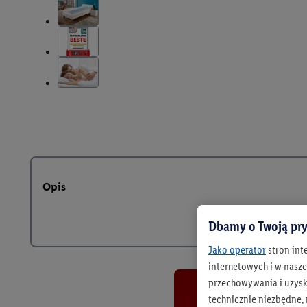
Opis
Dbamy o Twoją pry
Jako operator
stron int
internetowych i w naszej
przechowywania i uzysk
technicznie niezbędne,