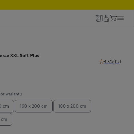
erac XXL Soft Plus
4.7/5
(113)
4.7 z 5 gwiazdek (1
ór wariantu
0 cm
160 x 200 cm
180 x 200 cm
0 cm