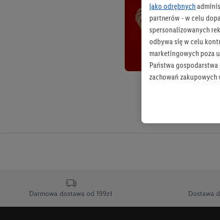
jako odrębnych
adminis
partnerów - w celu dop
spersonalizowanych rekl
odbywa się w celu kont
marketingowych poza u
Państwa gospodarstwa d
zachowań zakupowych w
zakupowych w usługach
statystyki kampanii re
Tworzenie spersonalizo
usług. Obejmuje to łącz
informacji z konta klien
urządzenia końcowe i u
końcowych w celu tworz
przetwarzanie odbywa s
Darmowa dostawa od 199zł
Dostawa d
opracowywania ofert or
Jeśli użytkownik wyrazi