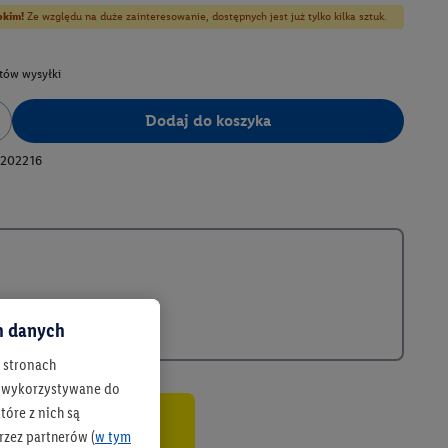
bkim!
Ze względu na duże zainteresowanie, dostępnych jest już tylko kilka sztuk.
tów wysyłki
Dodaj do koszyka
202216
ch danych
h stronach
 są wykorzystywane do
óre z nich są
rzez partnerów (
w tym
co