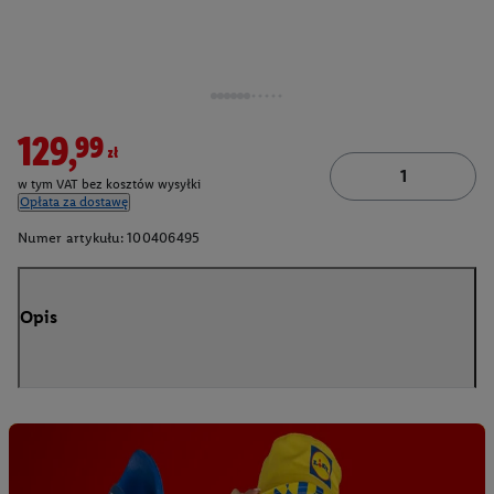
129,99zł
w tym VAT bez kosztów wysyłki
Opłata za dostawę
Numer artykułu:
100406495
Opis