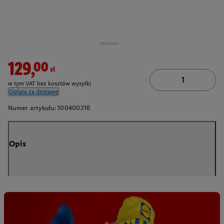
129,00zł
w tym VAT bez kosztów wysyłki
Opłata za dostawę
Numer artykułu:
100400216
Opis