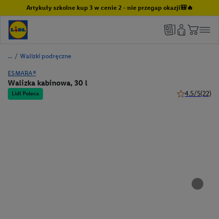
Artykuły szkolne kup 3 w cenie 2 - nie przegap okazji🎒🔥
/
Walizki podręczne
ESMARA®
Walizka kabinowa, 30 l
4.5/5
(22)
Lidl Poleca
4.5 z 5 gwiazd