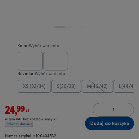
Kolor:
Wybór wariantu
Rozmiar:
Wybór wariantu
XS (32/34)
S(36/38)
M(40/42)
L(44/46)
24,99zł
w tym VAT bez kosztów wysyłki
Dodaj do koszyka
Opłata za dostawę
Numer artykułu:
100404532