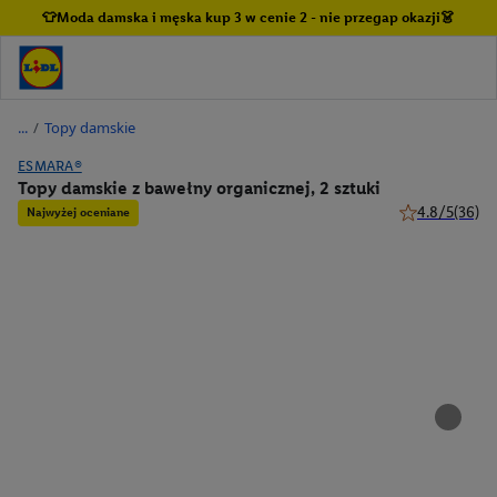
👕Moda damska i męska kup 3 w cenie 2 - nie przegap okazji👗
/
Topy damskie
ESMARA®
Topy damskie z bawełny organicznej, 2 sztuki
4.8/5
(36)
Najwyżej oceniane
4.8 z 5 gwiazd