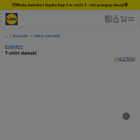
👕Moda damska i męska kup 3 w cenie 2 - nie przegap okazji👗
/
Koszulki - t-shirty damskie
ESMARA®
T-shirt damski
4.2/5
(15)
4.2 z 5 gwiazd