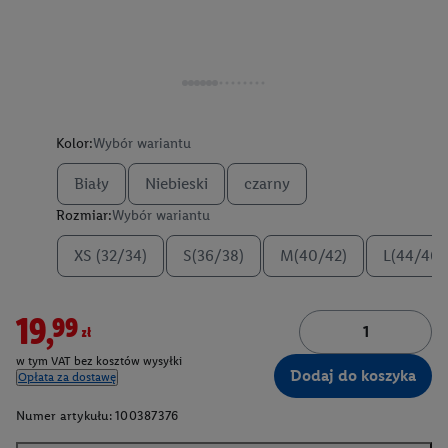
Kolor:
Wybór wariantu
Biały
Niebieski
czarny
Rozmiar:
Wybór wariantu
XS (32/34)
S(36/38)
M(40/42)
L(44/46)
19,99zł
w tym VAT bez kosztów wysyłki
Dodaj do koszyka
Opłata za dostawę
Numer artykułu:
100387376