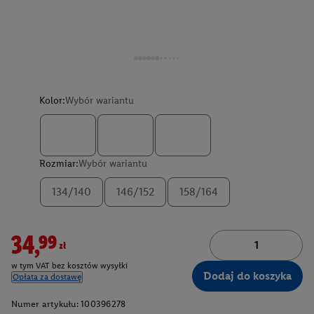
Kolor:
Wybór wariantu
Rozmiar:
Wybór wariantu
134/140
146/152
158/164
34,99zł
w tym VAT bez kosztów wysyłki
Dodaj do koszyka
Opłata za dostawę
Numer artykułu:
100396278