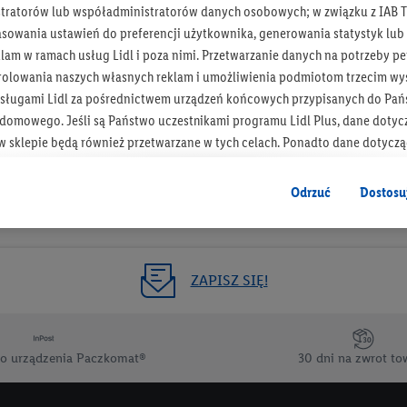
tratorów lub współadministratorów danych osobowych; w związku z IAB T
Otrzymuj newsletter Lidla
asowania ustawień do preferencji użytkownika, generowania statystyk lu
am w ramach usług Lidl i poza nimi. Przetwarzanie danych na potrzeby pe
rolowania naszych własnych reklam i umożliwienia podmiotom trzecim wyś
Zapisz się!
sługami Lidl za pośrednictwem urządzeń końcowych przypisanych do Pań
omowego. Jeśli są Państwo uczestnikami programu Lidl Plus, dane dotyc
 sklepie będą również przetwarzane w tych celach. Ponadto dane dotycz
 Lidl zostaną udostępnione jednemu z wyżej wymienionych partnerów, ab
klamowych swoich klientów
jako niezależny administrator danych
.
Odrzuć
Dostosu
wanych reklam opiera się na generowaniu profili, które są również wzboga
enie danych (np. dotyczących korzystania z usług Lidl, zachowań zakupow
ta - np. wieku lub płci - a także dokładnych danych dotyczących lokalizacji
ZAPISZ SIĘ!
sługi Lidl, w tym przechowywanie lub uzyskiwanie dostępu do informacji 
enia grup docelowych (tzw. segmentów). W związku z personalizacją treś
ię również w celu pomiaru wydajności/skuteczności reklamy, badania gr
o urządzenia Paczkomat®
30 dni na zwrot to
az zapewnienia bezpieczeństwa technicznego i optymalizacji wyświetlania
 zgodę w tym miejscu, a następnie utworzy konto Lidl Plus lub zaloguje się