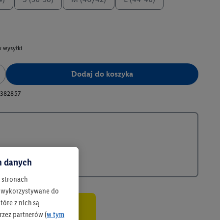
 wysyłki
Dodaj do koszyka
382857
ch danych
h stronach
 są wykorzystywane do
óre z nich są
rzez partnerów (
w tym
co