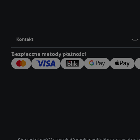
Lidl Plus, możemy równ
wymienionych partnerów
następnie wykorzystać 
użytkownika w usługach
my i jeden z innych pa
Kontakt
mail użytkownika w pos
Bezpieczne metody płatności
Użytkownik upoważnia r
usługach Lidl. Utiq naj
tak, Utiq udostępni adre
numeru referencyjnego 
wykorzystany do rozpozn
szczególności technol
obsługiwanych przez po
korzystanie z technol
("consenthub")
lub popr
cyfrowego" w opcjach ro
Title
polityce prywatności U
Kim jesteśmy?
Metryczka
Compliance
Polityka prywatnoś