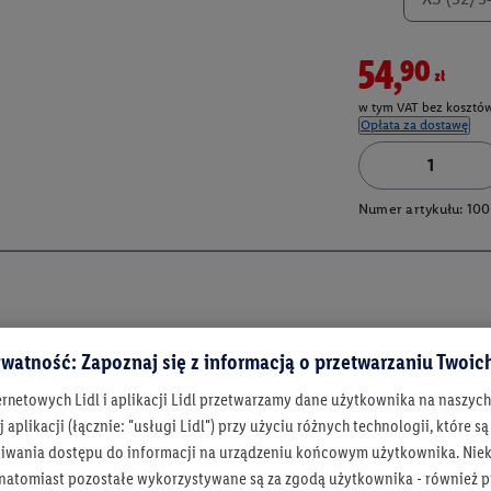
54,90zł
w tym VAT bez kosztów
Opłata za dostawę
Numer artykułu:
100
watność: Zapoznaj się z informacją o przetwarzaniu Twoi
ernetowych Lidl i aplikacji Lidl przetwarzamy dane użytkownika na naszyc
 aplikacji (łącznie: "usługi Lidl") przy użyciu różnych technologii, które
iwania dostępu do informacji na urządzeniu końcowym użytkownika. Niekt
 natomiast pozostałe wykorzystywane są za zgodą użytkownika - również p
Bądź na bieżą