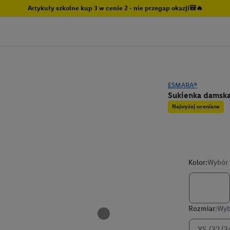
Artykuły szkolne kup 3 w cenie 2 - nie przegap okazji🎒🔥
ESMARA®
Sukienka damska
Najwyżej oceniane
Kolor:
Wybór 
Rozmiar:
Wyb
XS (32/3