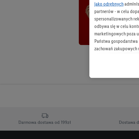
jako odrębnych
adminis
partnerów - w celu dop
spersonalizowanych rekl
odbywa się w celu kont
marketingowych poza u
Państwa gospodarstwa d
zachowań zakupowych w
zakupowych w usługach
statystyki kampanii re
Tworzenie spersonalizo
usług. Obejmuje to łącz
informacji z konta klien
urządzenia końcowe i u
końcowych w celu tworz
przetwarzanie odbywa s
Darmowa dostawa od 199zł
Dostawa d
opracowywania ofert or
Jeśli użytkownik wyrazi