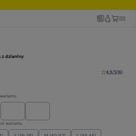
 z dzianiny
4.9/5
(16)
4.9 z 5 gwiazdek (1
wariantu
ór wariantu
4)
S (36-38)
M (40/42)
L (44-46)