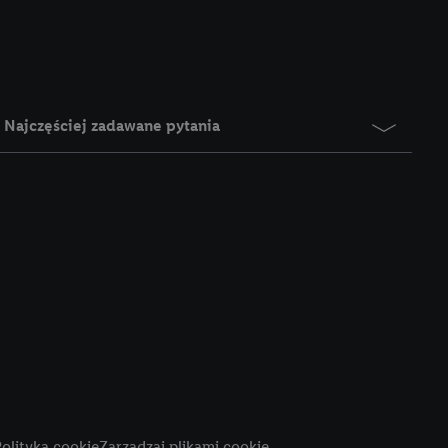
e z jednym z wyżej
), który możemy
aby rozpoznać
reklamy. W tym celu
y przetwarzać adres e-
Najczęściej zadawane pytania
 z technologii Utiq w
ego adresu IP. Jeśli
rzy użyciu adresu IP i
n zostanie
o z usług Lidl. W
w usługach
my. Zgodę na
 ochrony
danych Utiq
i do celów marketingu
ji można znaleźć w
olityka cookie
Zarządzaj plikami cookie