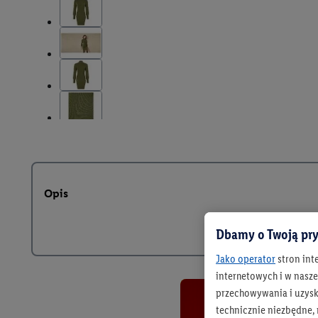
Opis
Dbamy o Twoją pry
Jako operator
stron int
internetowych i w naszej
przechowywania i uzysk
technicznie niezbędne,