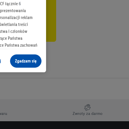
CF łącznie
6
b prezentowania
rsonalizacji reklam
wietlania treści
stwa i członków
zące Państwa
ące Państwa zachowań
y mógł on analizować
j
Zgadzam się
cane o dane z innych
ych w usługach Lidl,
), również przez różne
na urządzeniach
ci marketingowych,
up docelowych,
waru
Zwroty za darmo
 konkretnych treści.
 na istniejące konto