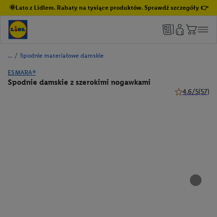
🌞Lato z Lidlem. Rabaty na tysiące produktów. Sprawdź szczegóły 👉
/
Spodnie materiałowe damskie
ESMARA®
Spodnie damskie z szerokimi nogawkami
4.6/5
(57)
4.6 z 5 gwiazd