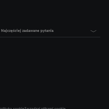
e z jednym z wyżej
), który możemy
aby rozpoznać
reklamy. W tym celu
y przetwarzać adres e-
Najczęściej zadawane pytania
 z technologii Utiq w
ego adresu IP. Jeśli
rzy użyciu adresu IP i
n zostanie
o z usług Lidl. W
w usługach
my. Zgodę na
 ochrony
danych Utiq
i do celów marketingu
ji można znaleźć w
olityka cookie
Zarządzaj plikami cookie