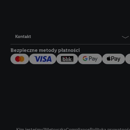
Lidl Plus, możemy równ
wymienionych partnerów
następnie wykorzystać 
użytkownika w usługach
my i jeden z innych pa
Kontakt
mail użytkownika w pos
Bezpieczne metody płatności
Użytkownik upoważnia r
usługach Lidl. Utiq naj
tak, Utiq udostępni adre
numeru referencyjnego 
wykorzystany do rozpozn
szczególności technol
obsługiwanych przez po
korzystanie z technol
("consenthub")
lub popr
cyfrowego" w opcjach ro
Title
polityce prywatności U
Kim jesteśmy?
Metryczka
Compliance
Polityka prywatnoś