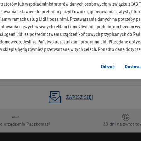
tratorów lub współadministratorów danych osobowych; w związku z IAB T
Otrzymuj newsletter Lidla
asowania ustawień do preferencji użytkownika, generowania statystyk lu
am w ramach usług Lidl i poza nimi. Przetwarzanie danych na potrzeby pe
rolowania naszych własnych reklam i umożliwienia podmiotom trzecim wyś
Zapisz się!
sługami Lidl za pośrednictwem urządzeń końcowych przypisanych do Pań
omowego. Jeśli są Państwo uczestnikami programu Lidl Plus, dane dotyc
 sklepie będą również przetwarzane w tych celach. Ponadto dane dotycz
 Lidl zostaną udostępnione jednemu z wyżej wymienionych partnerów, ab
klamowych swoich klientów
jako niezależny administrator danych
.
Odrzuć
Dostosu
wanych reklam opiera się na generowaniu profili, które są również wzboga
enie danych (np. dotyczących korzystania z usług Lidl, zachowań zakupow
ta - np. wieku lub płci - a także dokładnych danych dotyczących lokalizacji
ZAPISZ SIĘ!
sługi Lidl, w tym przechowywanie lub uzyskiwanie dostępu do informacji 
enia grup docelowych (tzw. segmentów). W związku z personalizacją treś
ię również w celu pomiaru wydajności/skuteczności reklamy, badania gr
o urządzenia Paczkomat®
30 dni na zwrot to
az zapewnienia bezpieczeństwa technicznego i optymalizacji wyświetlania
 zgodę w tym miejscu, a następnie utworzy konto Lidl Plus lub zaloguje się