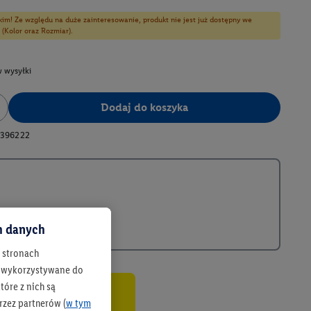
kim! Ze względu na duże zainteresowanie, produkt nie jest już dostępny we
 (Kolor oraz Rozmiar).
 wysyłki
Dodaj do koszyka
396222
ch danych
h stronach
 są wykorzystywane do
óre z nich są
rzez partnerów (
w tym
co