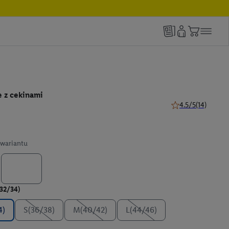
 z cekinami
4.5/5
(14)
4.5 z 5 gwiazdek (1
wariantu
(32/34)
4)
S(36/38)
M(40/42)
L(44/46)