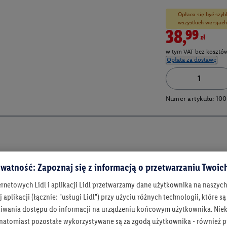
Opłaca się być szyb
wszystkich wersjach
38,99zł
w tym VAT bez kosztów
Opłata za dostawę
Numer artykułu:
100
watność: Zapoznaj się z informacją o przetwarzaniu Twoi
ernetowych Lidl i aplikacji Lidl przetwarzamy dane użytkownika na naszyc
 aplikacji (łącznie: "usługi Lidl") przy użyciu różnych technologii, które
iwania dostępu do informacji na urządzeniu końcowym użytkownika. Niekt
 natomiast pozostałe wykorzystywane są za zgodą użytkownika - również p
Bądź na bieżą