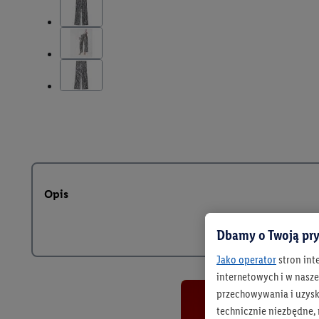
Opis
Dbamy o Twoją pry
Jako operator
stron int
internetowych i w naszej
przechowywania i uzysk
technicznie niezbędne,