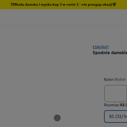
👕Moda damska i męska kup 3 w cenie 2 - nie przegap okazji👗
ESMARA®
Spodnie damskie
Kolor:
Wybór 
Rozmiar:
XS 
XS (32/3