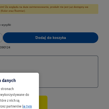
kim! Ze względu na duże zainteresowanie, produkt nie jest już dostępny we
 (Kolor oraz Rozmiar).
 wysyłki
Dodaj do koszyka
390124
ch danych
h stronach
 są wykorzystywane do
óre z nich są
rzez partnerów (
w tym
co