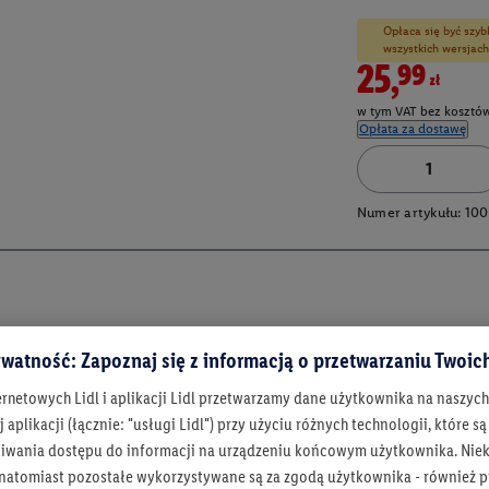
Opłaca się być szyb
wszystkich wersjach
25,99zł
w tym VAT bez kosztów
Opłata za dostawę
Numer artykułu:
100
watność: Zapoznaj się z informacją o przetwarzaniu Twoi
ernetowych Lidl i aplikacji Lidl przetwarzamy dane użytkownika na naszyc
 aplikacji (łącznie: "usługi Lidl") przy użyciu różnych technologii, które
iwania dostępu do informacji na urządzeniu końcowym użytkownika. Niekt
 natomiast pozostałe wykorzystywane są za zgodą użytkownika - również p
Bądź na bieżą