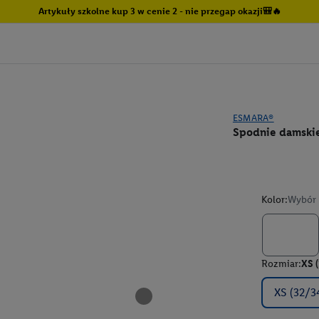
Artykuły szkolne kup 3 w cenie 2 - nie przegap okazji🎒🔥
ESMARA®
Spodnie damskie
Kolor:
Wybór 
Rozmiar:
XS 
XS (32/3