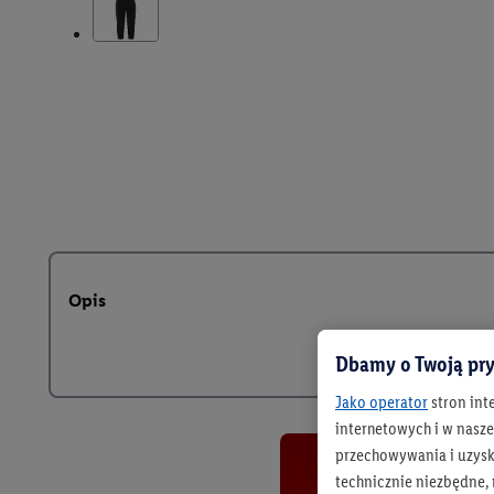
Opis
Dbamy o Twoją pry
Jako operator
stron int
internetowych i w naszej
przechowywania i uzysk
technicznie niezbędne,