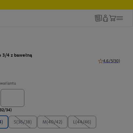
 3/4 z bawełną
4.6/5
(30)
4.6 z 5 gwiazdek (3
wariantu
(32/34)
4)
S(36/38)
M(40/42)
L(44/46)