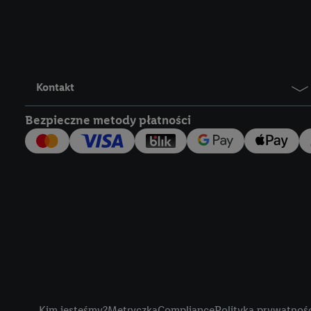
Lidl Plus, możemy równ
wymienionych partnerów
następnie wykorzystać 
użytkownika w usługach
my i jeden z innych pa
Kontakt
mail użytkownika w pos
Bezpieczne metody płatności
Użytkownik upoważnia r
usługach Lidl. Utiq naj
tak, Utiq udostępni adre
numeru referencyjnego 
wykorzystany do rozpozn
szczególności technol
obsługiwanych przez po
korzystanie z technol
("consenthub")
lub popr
cyfrowego" w opcjach ro
Title
polityce prywatności U
Kim jesteśmy?
Metryczka
Compliance
Polityka prywatnoś