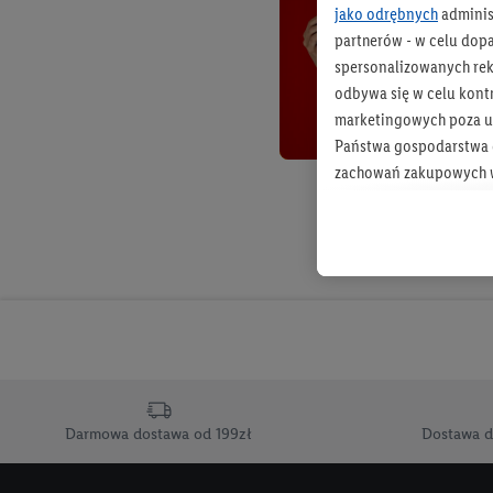
jako odrębnych
adminis
partnerów - w celu dop
spersonalizowanych rekl
odbywa się w celu kont
marketingowych poza u
Państwa gospodarstwa d
zachowań zakupowych w
zakupowych w usługach
statystyki kampanii re
Tworzenie spersonalizo
usług. Obejmuje to łącz
informacji z konta klien
urządzenia końcowe i u
końcowych w celu tworz
przetwarzanie odbywa s
Darmowa dostawa od 199zł
Dostawa d
opracowywania ofert or
Jeśli użytkownik wyrazi