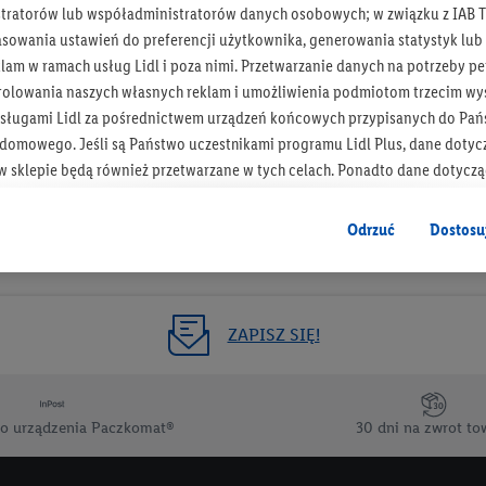
tratorów lub współadministratorów danych osobowych; w związku z IAB T
Otrzymuj newsletter Lidla
asowania ustawień do preferencji użytkownika, generowania statystyk lu
am w ramach usług Lidl i poza nimi. Przetwarzanie danych na potrzeby pe
rolowania naszych własnych reklam i umożliwienia podmiotom trzecim wyś
Zapisz się!
sługami Lidl za pośrednictwem urządzeń końcowych przypisanych do Pań
omowego. Jeśli są Państwo uczestnikami programu Lidl Plus, dane dotyc
 sklepie będą również przetwarzane w tych celach. Ponadto dane dotycz
 Lidl zostaną udostępnione jednemu z wyżej wymienionych partnerów, ab
klamowych swoich klientów
jako niezależny administrator danych
.
Odrzuć
Dostosu
wanych reklam opiera się na generowaniu profili, które są również wzboga
enie danych (np. dotyczących korzystania z usług Lidl, zachowań zakupow
ta - np. wieku lub płci - a także dokładnych danych dotyczących lokalizacji
ZAPISZ SIĘ!
sługi Lidl, w tym przechowywanie lub uzyskiwanie dostępu do informacji 
enia grup docelowych (tzw. segmentów). W związku z personalizacją treś
ię również w celu pomiaru wydajności/skuteczności reklamy, badania gr
o urządzenia Paczkomat®
30 dni na zwrot to
az zapewnienia bezpieczeństwa technicznego i optymalizacji wyświetlania
 zgodę w tym miejscu, a następnie utworzy konto Lidl Plus lub zaloguje się