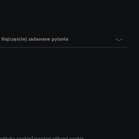
e z jednym z wyżej
), który możemy
aby rozpoznać
reklamy. W tym celu
y przetwarzać adres e-
Najczęściej zadawane pytania
 z technologii Utiq w
ego adresu IP. Jeśli
rzy użyciu adresu IP i
n zostanie
o z usług Lidl. W
w usługach
my. Zgodę na
 ochrony
danych Utiq
i do celów marketingu
ji można znaleźć w
olityka cookie
Zarządzaj plikami cookie