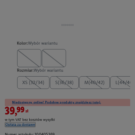
Kolor:
Wybór wariantu
Rozmiar:
Wybór wariantu
XS (32/34)
S(36/38)
M(40/42)
L(44/46)
Niedostępny online! Podobne produkty znajdziesz tutaj.
39,99zł
w tym VAT bez kosztów wysyłki
Opłata za dostawę
Numer artykułu:
100405369