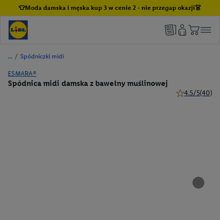
👕Moda damska i męska kup 3 w cenie 2 - nie przegap okazji👗
/
Spódniczki midi
ESMARA®
Spódnica midi damska z bawełny muślinowej
4.5/5
(40)
4.5 z 5 gwiazd