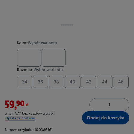
Kolor:
Wybór wariantu
Rozmiar:
Wybór wariantu
34
36
38
40
42
44
46
59,90zł
w tym VAT bez kosztów wysyłki
Dodaj do koszyka
Opłata za dostawę
Numer artykułu:
100386161