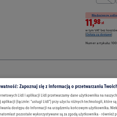
Niedostępny onlin
11,98zł
w tym VAT bez kosztów
Opłata za dostawę
Numer artykułu:
100
watność: Zapoznaj się z informacją o przetwarzaniu Twoi
ernetowych Lidl i aplikacji Lidl przetwarzamy dane użytkownika na naszyc
 aplikacji (łącznie: "usługi Lidl") przy użyciu różnych technologii, które
iwania dostępu do informacji na urządzeniu końcowym użytkownika. Niekt
 natomiast pozostałe wykorzystywane są za zgodą użytkownika - również p
Bądź na bieżą