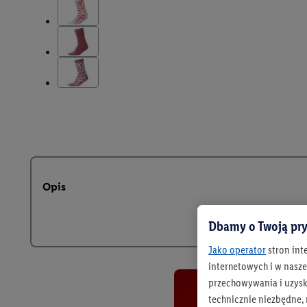
Opis
Dbamy o Twoją pry
Jako operator
stron int
internetowych i w naszej
przechowywania i uzysk
technicznie niezbędne,