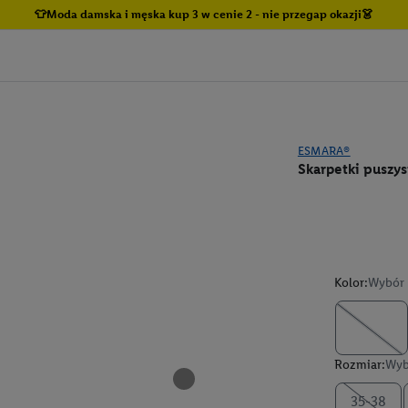
👕Moda damska i męska kup 3 w cenie 2 - nie przegap okazji👗
ESMARA®
Skarpetki puszys
Kolor:
Wybór 
Rozmiar:
Wyb
35-38