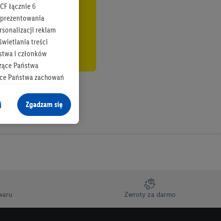
CF łącznie
6
b prezentowania
rsonalizacji reklam
wietlania treści
stwa i członków
zące Państwa
ące Państwa zachowań
y mógł on analizować
j
Zgadzam się
cane o dane z innych
ych w usługach Lidl,
), również przez różne
na urządzeniach
ci marketingowych,
up docelowych,
waru
Zwroty za darmo
 konkretnych treści.
 na istniejące konto