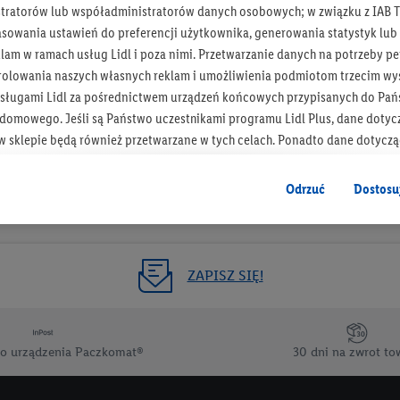
tratorów lub współadministratorów danych osobowych; w związku z IAB T
Otrzymuj newsletter Lidla
asowania ustawień do preferencji użytkownika, generowania statystyk lu
am w ramach usług Lidl i poza nimi. Przetwarzanie danych na potrzeby pe
rolowania naszych własnych reklam i umożliwienia podmiotom trzecim wyś
Zapisz się!
sługami Lidl za pośrednictwem urządzeń końcowych przypisanych do Pań
omowego. Jeśli są Państwo uczestnikami programu Lidl Plus, dane dotyc
 sklepie będą również przetwarzane w tych celach. Ponadto dane dotycz
 Lidl zostaną udostępnione jednemu z wyżej wymienionych partnerów, ab
klamowych swoich klientów
jako niezależny administrator danych
.
Odrzuć
Dostosu
wanych reklam opiera się na generowaniu profili, które są również wzboga
enie danych (np. dotyczących korzystania z usług Lidl, zachowań zakupow
ta - np. wieku lub płci - a także dokładnych danych dotyczących lokalizacji
ZAPISZ SIĘ!
sługi Lidl, w tym przechowywanie lub uzyskiwanie dostępu do informacji 
enia grup docelowych (tzw. segmentów). W związku z personalizacją treś
ię również w celu pomiaru wydajności/skuteczności reklamy, badania gr
o urządzenia Paczkomat®
30 dni na zwrot to
az zapewnienia bezpieczeństwa technicznego i optymalizacji wyświetlania
 zgodę w tym miejscu, a następnie utworzy konto Lidl Plus lub zaloguje się