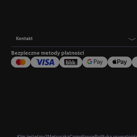
Lidl Plus, możemy równ
wymienionych partnerów
następnie wykorzystać 
użytkownika w usługach
my i jeden z innych pa
Kontakt
mail użytkownika w pos
Bezpieczne metody płatności
Użytkownik upoważnia r
usługach Lidl. Utiq naj
tak, Utiq udostępni adre
numeru referencyjnego 
wykorzystany do rozpozn
szczególności technol
obsługiwanych przez po
korzystanie z technol
("consenthub")
lub popr
cyfrowego" w opcjach ro
Title
polityce prywatności U
Kim jesteśmy?
Metryczka
Compliance
Polityka prywatnoś