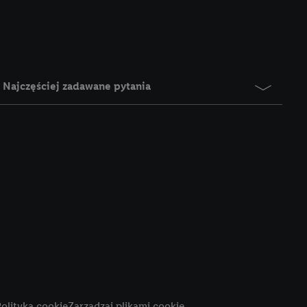
e z jednym z wyżej
), który możemy
aby rozpoznać
reklamy. W tym celu
y przetwarzać adres e-
Najczęściej zadawane pytania
 z technologii Utiq w
ego adresu IP. Jeśli
rzy użyciu adresu IP i
n zostanie
o z usług Lidl. W
w usługach
my. Zgodę na
 ochrony
danych Utiq
i do celów marketingu
ji można znaleźć w
olityka cookie
Zarządzaj plikami cookie