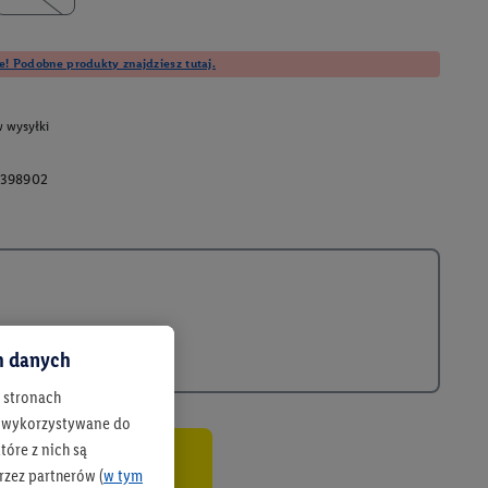
e! Podobne produkty znajdziesz tutaj.
 wysyłki
398902
ch danych
h stronach
 są wykorzystywane do
óre z nich są
rzez partnerów (
w tym
co