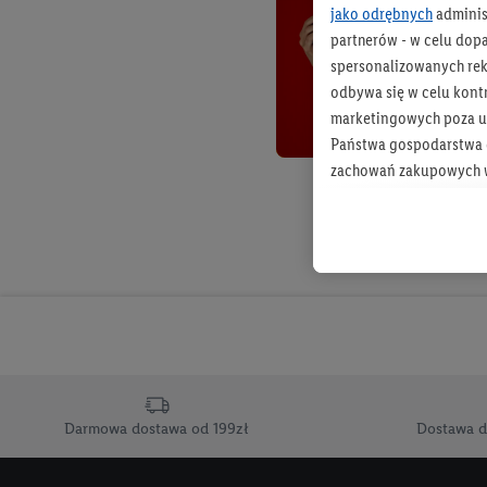
jako odrębnych
adminis
partnerów - w celu dop
spersonalizowanych rekl
odbywa się w celu kont
marketingowych poza u
Państwa gospodarstwa d
zachowań zakupowych w
zakupowych w usługach
statystyki kampanii re
Tworzenie spersonalizo
usług. Obejmuje to łącz
informacji z konta klien
urządzenia końcowe i u
końcowych w celu tworz
przetwarzanie odbywa s
Darmowa dostawa od 199zł
Dostawa d
opracowywania ofert or
Jeśli użytkownik wyrazi