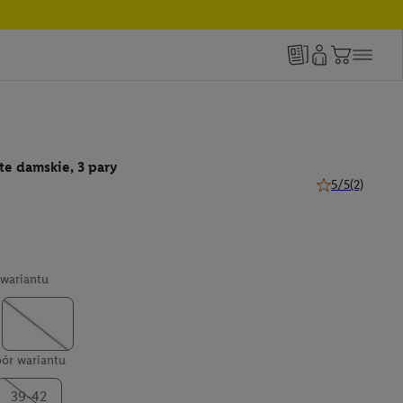
te damskie, 3 pary
5/5
(2)
5 z 5 gwiazdek (
wariantu
ór wariantu
39-42