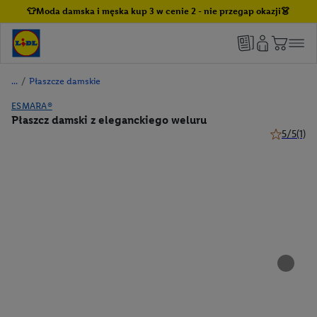
👕Moda damska i męska kup 3 w cenie 2 - nie przegap okazji👗
/
Płaszcze damskie
ESMARA®
Płaszcz damski z eleganckiego weluru
5/5
(1)
5 z 5 gwiaz