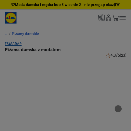
👕Moda damska i męska kup 3 w cenie 2 - nie przegap okazji👗
/
Piżamy damskie
ESMARA®
Piżama damska z modalem
4.3/5
(23)
4.3 z 5 gwiazd