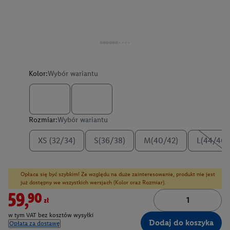
Kolor:
Wybór wariantu
Rozmiar:
Wybór wariantu
XS (32/34)
S(36/38)
M(40/42)
L(44/46)
Opłaca się być szybkim! Ze względu na duże zainteresowanie, produkt nie jest
już dostępny we wszystkich wersjach (Kolor oraz Rozmiar).
59,90zł
w tym VAT bez kosztów wysyłki
Dodaj do koszyka
Opłata za dostawę