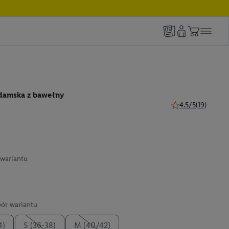
damska z bawełny
4.5/5
(19)
4.5 z 5 gwiazdek (1
wariantu
ór wariantu
4)
S (36-38)
M (40/42)