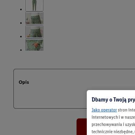
Opis
Dbamy o Twoją pry
Jako operator
stron int
internetowych i w naszej
przechowywania i uzysk
technicznie niezbędne,