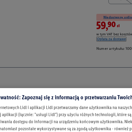
Niedostępny onlin
59,90zł
w tym VAT bez kosztów
Opłata za dostawę
Numer artykułu:
100
watność: Zapoznaj się z informacją o przetwarzaniu Twoi
ernetowych Lidl i aplikacji Lidl przetwarzamy dane użytkownika na naszyc
 aplikacji (łącznie: "usługi Lidl") przy użyciu różnych technologii, które
iwania dostępu do informacji na urządzeniu końcowym użytkownika. Niekt
 natomiast pozostałe wykorzystywane są za zgodą użytkownika - również p
Bądź na bieżą