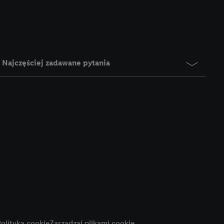
e z jednym z wyżej
), który możemy
aby rozpoznać
reklamy. W tym celu
y przetwarzać adres e-
Najczęściej zadawane pytania
 z technologii Utiq w
ego adresu IP. Jeśli
rzy użyciu adresu IP i
n zostanie
o z usług Lidl. W
w usługach
my. Zgodę na
 ochrony
danych Utiq
i do celów marketingu
ji można znaleźć w
olityka cookie
Zarządzaj plikami cookie