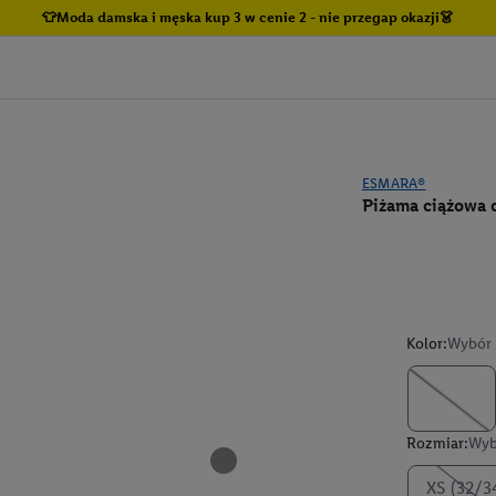
👕Moda damska i męska kup 3 w cenie 2 - nie przegap okazji👗
ESMARA®
Piżama ciążowa 
Kolor:
Wybór 
Rozmiar:
Wyb
XS (32/3