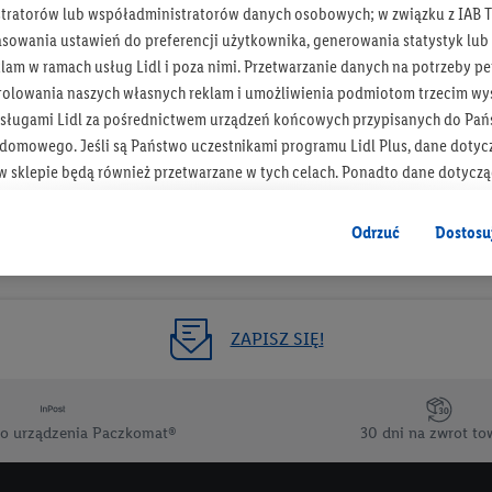
tratorów lub współadministratorów danych osobowych; w związku z IAB T
Otrzymuj newsletter Lidla
asowania ustawień do preferencji użytkownika, generowania statystyk lu
am w ramach usług Lidl i poza nimi. Przetwarzanie danych na potrzeby pe
rolowania naszych własnych reklam i umożliwienia podmiotom trzecim wyś
Zapisz się!
sługami Lidl za pośrednictwem urządzeń końcowych przypisanych do Pań
omowego. Jeśli są Państwo uczestnikami programu Lidl Plus, dane dotyc
 sklepie będą również przetwarzane w tych celach. Ponadto dane dotycz
 Lidl zostaną udostępnione jednemu z wyżej wymienionych partnerów, ab
klamowych swoich klientów
jako niezależny administrator danych
.
Odrzuć
Dostosu
wanych reklam opiera się na generowaniu profili, które są również wzboga
enie danych (np. dotyczących korzystania z usług Lidl, zachowań zakupow
ta - np. wieku lub płci - a także dokładnych danych dotyczących lokalizacji
ZAPISZ SIĘ!
sługi Lidl, w tym przechowywanie lub uzyskiwanie dostępu do informacji 
enia grup docelowych (tzw. segmentów). W związku z personalizacją treś
ię również w celu pomiaru wydajności/skuteczności reklamy, badania gr
o urządzenia Paczkomat®
30 dni na zwrot to
az zapewnienia bezpieczeństwa technicznego i optymalizacji wyświetlania
 zgodę w tym miejscu, a następnie utworzy konto Lidl Plus lub zaloguje się