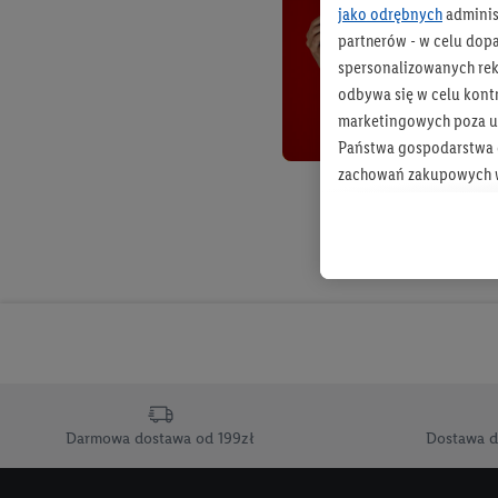
jako odrębnych
adminis
partnerów - w celu dop
spersonalizowanych rekl
odbywa się w celu kont
marketingowych poza u
Państwa gospodarstwa d
zachowań zakupowych w
zakupowych w usługach
statystyki kampanii re
Tworzenie spersonalizo
usług. Obejmuje to łącz
informacji z konta klien
urządzenia końcowe i u
końcowych w celu tworz
przetwarzanie odbywa s
Darmowa dostawa od 199zł
Dostawa d
opracowywania ofert or
Jeśli użytkownik wyrazi