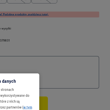
e! Podobne produkty znajdziesz tutaj.
 wysyłki
379831
ch danych
h stronach
 są wykorzystywane do
óre z nich są
rzez partnerów (
w tym
co