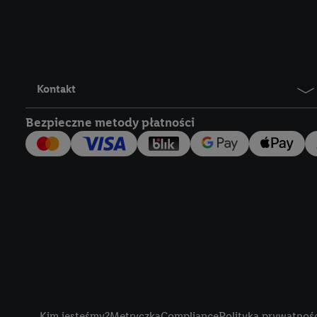
Lidl Plus, możemy równ
wymienionych partnerów
następnie wykorzystać 
użytkownika w usługach
my i jeden z innych pa
Kontakt
mail użytkownika w pos
Bezpieczne metody płatności
Użytkownik upoważnia r
usługach Lidl. Utiq naj
tak, Utiq udostępni adre
numeru referencyjnego 
wykorzystany do rozpozn
szczególności technol
obsługiwanych przez po
korzystanie z technol
("consenthub")
lub popr
cyfrowego" w opcjach ro
Title
polityce prywatności U
Kim jesteśmy?
Metryczka
Compliance
Polityka prywatnoś