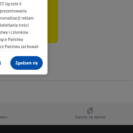
CF łącznie
6
b prezentowania
rsonalizacji reklam
wietlania treści
stwa i członków
zące Państwa
ące Państwa zachowań
y mógł on analizować
j
Zgadzam się
cane o dane z innych
ych w usługach Lidl,
), również przez różne
na urządzeniach
ci marketingowych,
up docelowych,
waru
Zwroty za darmo
 konkretnych treści.
 na istniejące konto