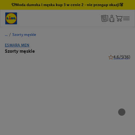
👕Moda damska i męska kup 3 w cenie 2 - nie przegap okazji👗
/
Szorty męskie
ESMARA MEN
Szorty męskie
4.6/5
(36)
4.6 z 5 gwiazd