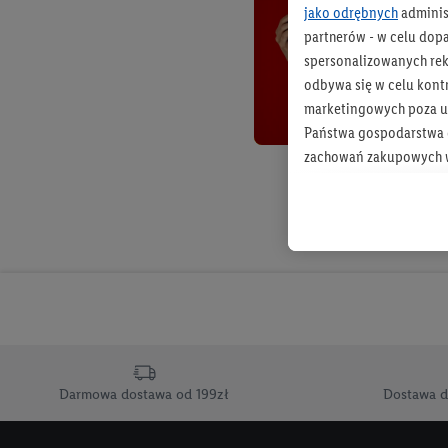
jako odrębnych
adminis
partnerów - w celu dop
spersonalizowanych rekl
odbywa się w celu kont
marketingowych poza u
Państwa gospodarstwa d
zachowań zakupowych w
zakupowych w usługach
statystyki kampanii re
Tworzenie spersonalizo
usług. Obejmuje to łącz
informacji z konta klien
urządzenia końcowe i u
końcowych w celu tworz
przetwarzanie odbywa s
Darmowa dostawa od 199zł
Dostawa d
opracowywania ofert or
Jeśli użytkownik wyrazi