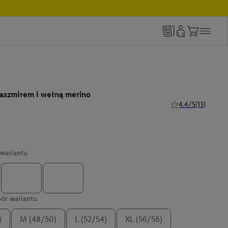
kaszmirem i wełną merino
4.4/5
(13)
4.4 z 5 gwiazdek (1
wariantu
ór wariantu
)
M (48/50)
L (52/54)
XL (56/58)