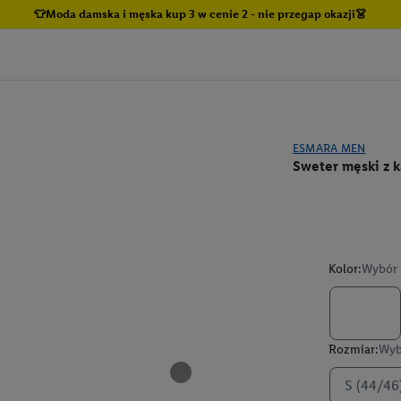
👕Moda damska i męska kup 3 w cenie 2 - nie przegap okazji👗
ESMARA MEN
Sweter męski z 
Kolor:
Wybór 
Rozmiar:
Wyb
S (44/46