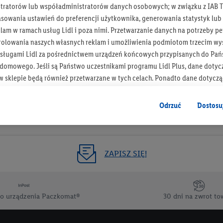
tratorów lub współadministratorów danych osobowych; w związku z IAB T
Otrzymuj newsletter Lidla
asowania ustawień do preferencji użytkownika, generowania statystyk lu
am w ramach usług Lidl i poza nimi. Przetwarzanie danych na potrzeby pe
rolowania naszych własnych reklam i umożliwienia podmiotom trzecim wyś
Zapisz się!
sługami Lidl za pośrednictwem urządzeń końcowych przypisanych do Pań
omowego. Jeśli są Państwo uczestnikami programu Lidl Plus, dane dotyc
 sklepie będą również przetwarzane w tych celach. Ponadto dane dotycz
 Lidl zostaną udostępnione jednemu z wyżej wymienionych partnerów, ab
klamowych swoich klientów
jako niezależny administrator danych
.
Odrzuć
Dostosu
wanych reklam opiera się na generowaniu profili, które są również wzboga
enie danych (np. dotyczących korzystania z usług Lidl, zachowań zakupow
ta - np. wieku lub płci - a także dokładnych danych dotyczących lokalizacji
ZAPISZ SIĘ!
sługi Lidl, w tym przechowywanie lub uzyskiwanie dostępu do informacji 
enia grup docelowych (tzw. segmentów). W związku z personalizacją treś
ię również w celu pomiaru wydajności/skuteczności reklamy, badania gr
o urządzenia Paczkomat®
30 dni na zwrot to
az zapewnienia bezpieczeństwa technicznego i optymalizacji wyświetlania
 zgodę w tym miejscu, a następnie utworzy konto Lidl Plus lub zaloguje się