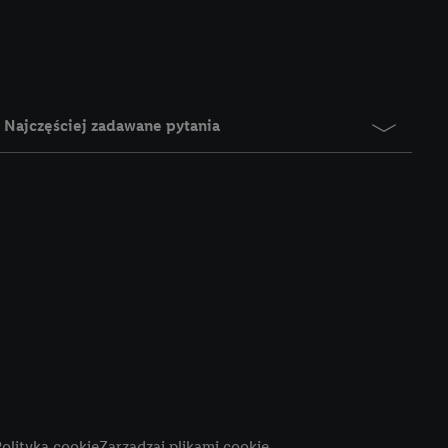
e z jednym z wyżej
), który możemy
aby rozpoznać
reklamy. W tym celu
y przetwarzać adres e-
Najczęściej zadawane pytania
 z technologii Utiq w
ego adresu IP. Jeśli
rzy użyciu adresu IP i
n zostanie
o z usług Lidl. W
w usługach
my. Zgodę na
 ochrony
danych Utiq
i do celów marketingu
ji można znaleźć w
olityka cookie
Zarządzaj plikami cookie