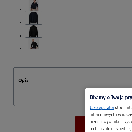
Opis
Dbamy o Twoją pry
Jako operator
stron int
internetowych i w naszej
przechowywania i uzysk
technicznie niezbędne,