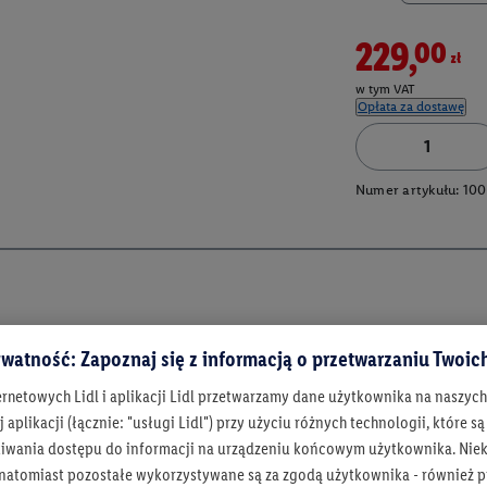
229,00zł
w tym VAT
Opłata za dostawę
Numer artykułu:
100
watność: Zapoznaj się z informacją o przetwarzaniu Twoi
ernetowych Lidl i aplikacji Lidl przetwarzamy dane użytkownika na naszyc
 aplikacji (łącznie: "usługi Lidl") przy użyciu różnych technologii, które
iwania dostępu do informacji na urządzeniu końcowym użytkownika. Niekt
 natomiast pozostałe wykorzystywane są za zgodą użytkownika - również p
Bądź na bieżą