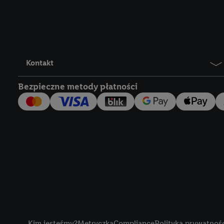
Lidl Plus, możemy równ
wymienionych partnerów
następnie wykorzystać 
użytkownika w usługach
my i jeden z innych pa
Kontakt
mail użytkownika w pos
Bezpieczne metody płatności
Użytkownik upoważnia r
usługach Lidl. Utiq naj
tak, Utiq udostępni adre
numeru referencyjnego 
wykorzystany do rozpozn
szczególności technol
obsługiwanych przez po
korzystanie z technol
("consenthub")
lub popr
cyfrowego" w opcjach ro
Title
polityce prywatności U
Kim jesteśmy?
Metryczka
Compliance
Polityka prywatnoś