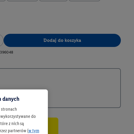
Dodaj do koszyka
396048
ch danych
h stronach
 są wykorzystywane do
óre z nich są
rzez partnerów (
w tym
co