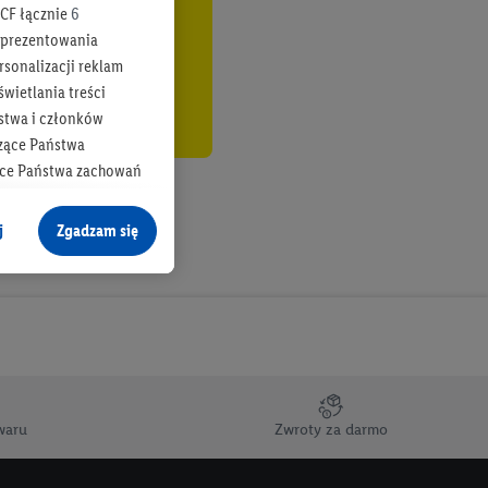
CF łącznie
6
b prezentowania
rsonalizacji reklam
wietlania treści
stwa i członków
zące Państwa
ące Państwa zachowań
y mógł on analizować
j
Zgadzam się
cane o dane z innych
ych w usługach Lidl,
), również przez różne
na urządzeniach
ci marketingowych,
up docelowych,
waru
Zwroty za darmo
 konkretnych treści.
 na istniejące konto