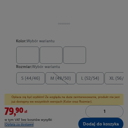
Kolor:
Wybór wariantu
Rozmiar:
Wybór wariantu
S (44/46)
M (48/50)
L (52/54)
XL (56/5
Opłaca się być szybkim! Ze względu na duże zainteresowanie, produkt nie jest
już dostępny we wszystkich wersjach (Kolor oraz Rozmiar).
79,90zł
w tym VAT bez kosztów wysyłki
Dodaj do koszyka
Opłata za dostawę