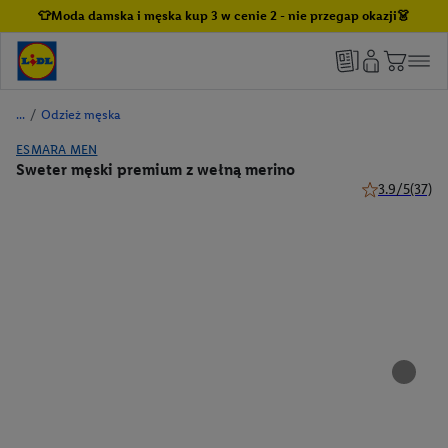
👕Moda damska i męska kup 3 w cenie 2 - nie przegap okazji👗
/
Odzież męska
ESMARA MEN
Sweter męski premium z wełną merino
3.9/5
(37)
3.9 z 5 gwiazd