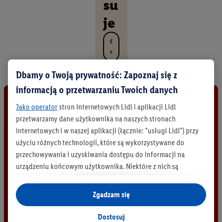
su
je
O
d
k
r
Dbamy o Twoją prywatność: Zapoznaj się z
y
informacją o przetwarzaniu Twoich danych
j
w
Jako operator
stron internetowych Lidl i aplikacji Lidl
s
przetwarzamy dane użytkownika na naszych stronach
z
internetowych i w naszej aplikacji (łącznie: "usługi Lidl") przy
y
s
użyciu różnych technologii, które są wykorzystywane do
t
przechowywania i uzyskiwania dostępu do informacji na
k
urządzeniu końcowym użytkownika. Niektóre z nich są
i
technicznie niezbędne, natomiast pozostałe wykorzystywane
e
są za zgodą użytkownika - również przez partnerów (
w tym
p
Zgadzam się
r
jako odrębnych
administratorów lub współadministratorów
o
danych osobowych; w związku z IAB TCF łącznie
6
partnerów -
Dostosuj
d