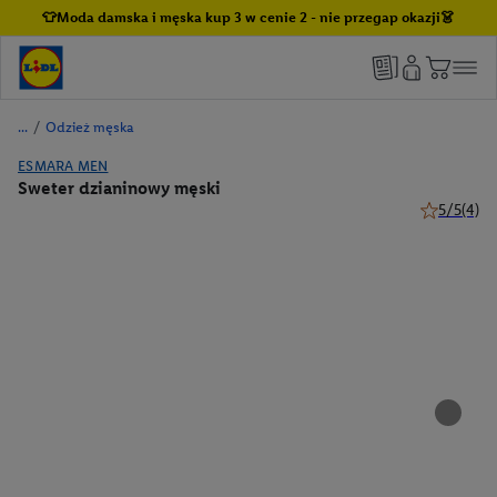
👕Moda damska i męska kup 3 w cenie 2 - nie przegap okazji👗
/
Odzież męska
ESMARA MEN
Sweter dzianinowy męski
5/5
(4)
5 z 5 gwiaz