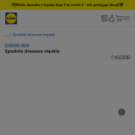
👕Moda damska i męska kup 3 w cenie 2 - nie przegap okazji👗
/
Spodnie dresowe męskie
ESMARA MEN
Spodnie dresowe męskie
4.1/5
(16)
4.1 z 5 gwiazd