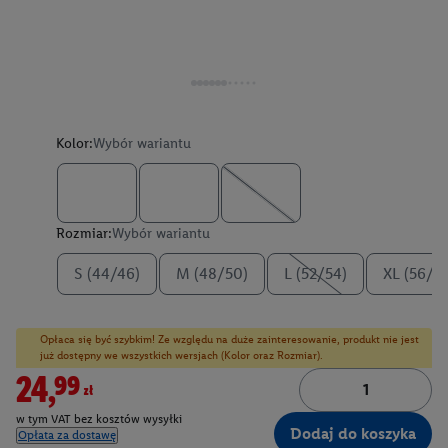
Kolor:
Wybór wariantu
Rozmiar:
Wybór wariantu
S (44/46)
M (48/50)
L (52/54)
XL (56/5
Opłaca się być szybkim! Ze względu na duże zainteresowanie, produkt nie jest
już dostępny we wszystkich wersjach (Kolor oraz Rozmiar).
24,99zł
w tym VAT bez kosztów wysyłki
Dodaj do koszyka
Opłata za dostawę