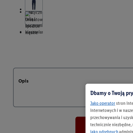
Opis
Dbamy o Twoją pry
Jako operator
stron int
internetowych i w naszej
przechowywania i uzysk
technicznie niezbędne,
jako odrębnych
adminis