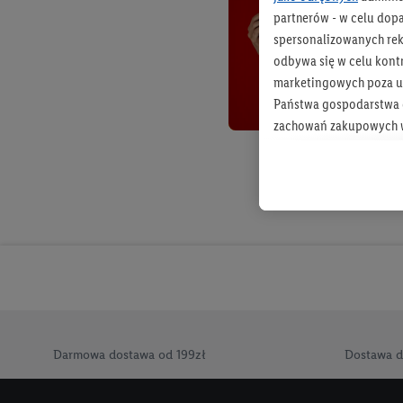
partnerów - w celu dop
spersonalizowanych rekl
odbywa się w celu kont
marketingowych poza u
Państwa gospodarstwa d
zachowań zakupowych w
zakupowych w usługach
statystyki kampanii re
Tworzenie spersonalizo
usług. Obejmuje to łącz
informacji z konta klien
urządzenia końcowe i u
końcowych w celu tworz
przetwarzanie odbywa s
opracowywania ofert or
Darmowa dostawa od 199zł
Dostawa d
Jeśli użytkownik wyrazi