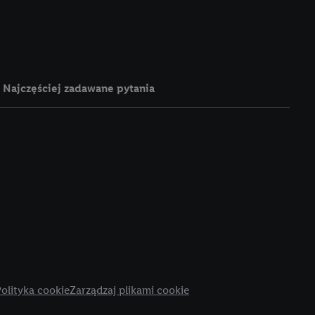
e z jednym z wyżej
), który możemy
aby rozpoznać
reklamy. W tym celu
y przetwarzać adres e-
Najczęściej zadawane pytania
 z technologii Utiq w
ego adresu IP. Jeśli
rzy użyciu adresu IP i
n zostanie
o z usług Lidl. W
w usługach
my. Zgodę na
 ochrony
danych Utiq
i do celów marketingu
ji można znaleźć w
olityka cookie
Zarządzaj plikami cookie