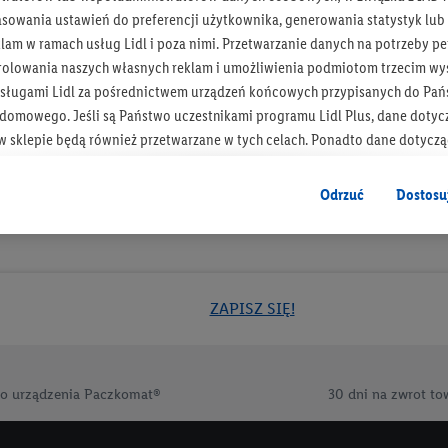
asowania ustawień do preferencji użytkownika, generowania statystyk lu
Otrzymuj newsletter Lidla
am w ramach usług Lidl i poza nimi. Przetwarzanie danych na potrzeby pe
rolowania naszych własnych reklam i umożliwienia podmiotom trzecim wyś
Zapisz się!
sługami Lidl za pośrednictwem urządzeń końcowych przypisanych do Pań
omowego. Jeśli są Państwo uczestnikami programu Lidl Plus, dane dotyc
 sklepie będą również przetwarzane w tych celach. Ponadto dane dotycz
 Lidl zostaną udostępnione jednemu z wyżej wymienionych partnerów, ab
klamowych swoich klientów
jako niezależny administrator danych
.
Odrzuć
Dostosu
wanych reklam opiera się na generowaniu profili, które są również wzboga
enie danych (np. dotyczących korzystania z usług Lidl, zachowań zakupow
ta - np. wieku lub płci - a także dokładnych danych dotyczących lokalizacji
sługi Lidl, w tym przechowywanie lub uzyskiwanie dostępu do informacji 
ZAPISZ SIĘ!
enia grup docelowych (tzw. segmentów). W związku z personalizacją treś
ię również w celu pomiaru wydajności/skuteczności reklamy, badania gr
az zapewnienia bezpieczeństwa technicznego i optymalizacji wyświetlania
o urządzenia Paczkomat®
30 dni na zwrot to
 zgodę w tym miejscu, a następnie utworzy konto Lidl Plus lub zaloguje się