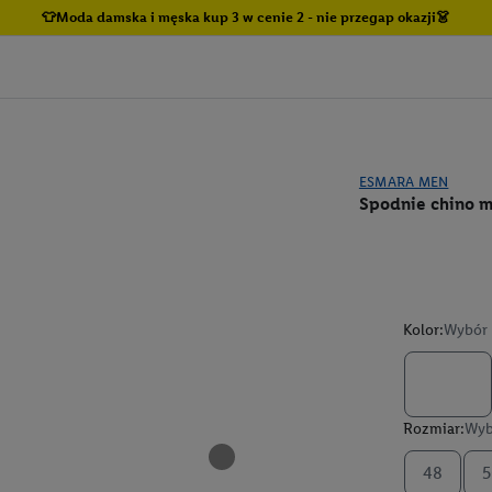
👕Moda damska i męska kup 3 w cenie 2 - nie przegap okazji👗
ESMARA MEN
Spodnie chino m
Kolor:
Wybór 
Rozmiar:
Wyb
48
5