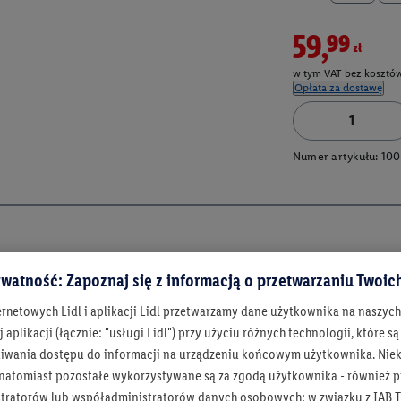
59,99zł
w tym VAT bez kosztów
Opłata za dostawę
Numer artykułu:
100
watność: Zapoznaj się z informacją o przetwarzaniu Twoi
ernetowych Lidl i aplikacji Lidl przetwarzamy dane użytkownika na naszyc
 aplikacji (łącznie: "usługi Lidl") przy użyciu różnych technologii, które
iwania dostępu do informacji na urządzeniu końcowym użytkownika. Niekt
 natomiast pozostałe wykorzystywane są za zgodą użytkownika - również p
Bądź na bieżą
tratorów lub współadministratorów danych osobowych; w związku z IAB T