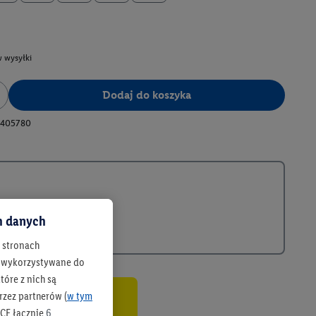
 wysyłki
Dodaj do koszyka
405780
ch danych
h stronach
 są wykorzystywane do
óre z nich są
rzez partnerów (
w tym
co
CF łącznie
6