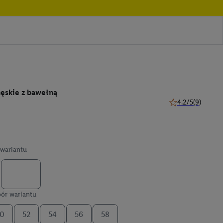
ęskie z bawełną
4.2/5
(9)
4.2 z 5 gwiazdek (
wariantu
ór wariantu
0
52
54
56
58