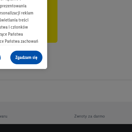
b prezentowania
rsonalizacji reklam
wietlania treści
stwa i członków
zące Państwa
ące Państwa zachowań
y mógł on analizować
j
Zgadzam się
cane o dane z innych
ych w usługach Lidl,
), również przez różne
na urządzeniach
ci marketingowych,
up docelowych,
 konkretnych treści.
waru
Zwroty za darmo
 na istniejące konto