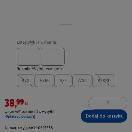
Kolor:
Wybór wariantu
Rozmiar:
Wybór wariantu
4/S
5/M
6/L
7/XL
8/XXL
38,99zł
w tym VAT bez kosztów wysyłki
Dodaj do koszyka
Opłata za dostawę
Numer artykułu:
100397358