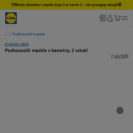
👕Moda damska i męska kup 3 w cenie 2 - nie przegap okazji👗
/
Podkoszulki męskie
ESMARA MEN
Podkoszulki męskie z bawełny, 2 sztuki
4.1/5
(9)
4.1 z 5 gwiaz