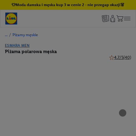
👕Moda damska i męska kup 3 w cenie 2 - nie przegap okazji👗
/
Piżamy męskie
ESMARA MEN
Piżama polarowa męska
4.7/5
(40)
4.7 z 5 gwiazd