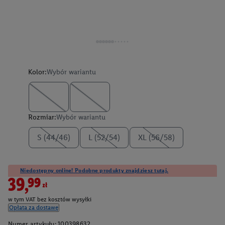
Kolor:
Wybór wariantu
Rozmiar:
Wybór wariantu
S (44/46)
L (52/54)
XL (56/58)
Niedostępny online! Podobne produkty znajdziesz tutaj.
39,99zł
w tym VAT bez kosztów wysyłki
Opłata za dostawę
Numer artykułu:
100398632