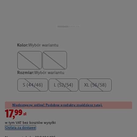
Kolor:
Wybór wariantu
Rozmiar:
Wybór wariantu
S (44/46)
L (52/54)
XL (56/58)
Niedostępny online! Podobne produkty znajdziesz tutaj.
17,99zł
w tym VAT bez kosztów wysyłki
Opłata za dostawę