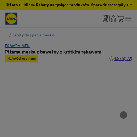
🌞Lato z Lidlem. Rabaty na tysiące produktów. Sprawdź szczegóły 👉
/
Szorty do spania męskie
ESMARA MEN
Piżama męska z bawełny z krótkim rękawem
4.8/5
(122)
Najwyżej oceniane
4.8 z 5 gwiazde