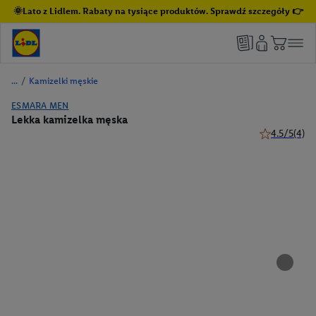
🌞Lato z Lidlem. Rabaty na tysiące produktów. Sprawdź szczegóły 👉
/
Kamizelki męskie
ESMARA MEN
Lekka kamizelka męska
4.5/5
(4)
4.5 z 5 gwiaz