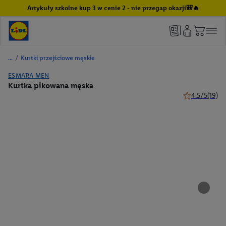
Artykuły szkolne kup 3 w cenie 2 - nie przegap okazji🎒🔥
/
Kurtki przejściowe męskie
ESMARA MEN
Kurtka pikowana męska
4.5/5
(19)
4.5 z 5 gwiazd