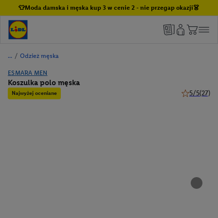
👕Moda damska i męska kup 3 w cenie 2 - nie przegap okazji👗
/
Odzież męska
ESMARA MEN
Koszulka polo męska
5/5
(27)
Najwyżej oceniane
5 z 5 gwiazd